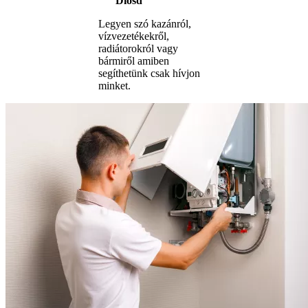
Diósd
Legyen szó kazánról,
vízvezetékekről,
radiátorokról vagy
bármiről amiben
segíthetünk csak hívjon
minket.