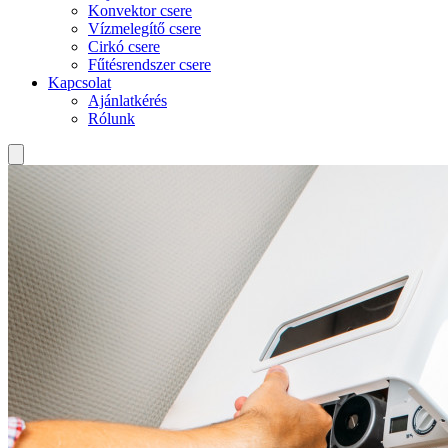
Konvektor csere
Vízmelegítő csere
Cirkó csere
Fűtésrendszer csere
Kapcsolat
Ajánlatkérés
Rólunk