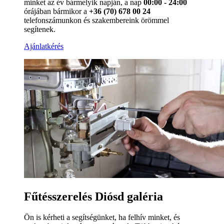
minket az év bármelyik napján, a nap
00:00 - 24:00
órájában bármikor a
+36 (70) 678 00 24
telefonszámunkon és szakembereink örömmel
segítenek.
Ajánlatkérés
Fűtésszerelés Diósd galéria
Ön is kérheti a segítségünket, ha felhív minket, és