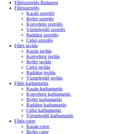
Fűtésszerelés Budapest
Fűtésszerelés
Kazán szerelés
Bojler szerelés
Konvektor szerelés
Vízmelegítő szerelés
Radiátor szerelés
Cirkó szerelés
Fűtés javítás
Kazán javítás
Konvektor javítás
Bojler javítás
Cirkó javítás
Radiátor javítás
Vízmelegítő javítás
Fűtés karbantartás
Kazán karbantartás
Konvektor karbantartás
Bojler karbantartás
Radiátor karbantartás
Cirkó karbantartás
Vízmelegítő karbantartás
Fűtés csere
Kazán csere
Bojler csere