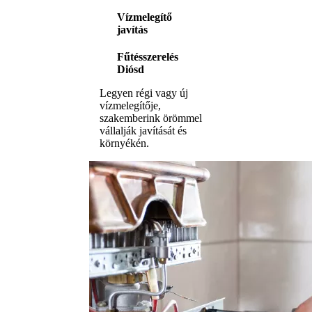
Vízmelegítő
javítás
Fűtésszerelés
Diósd
Legyen régi vagy új
vízmelegítője,
szakemberink örömmel
vállalják javítását és
környékén.