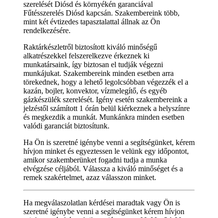
szerelését Diósd és környékén garanciával
Fűtésszerelés Diósd kapcsán. Szakembereink több,
mint két évtizedes tapasztalattal állnak az Ön
rendelkezésére.
Raktárkészletről biztosított kiváló minőségű
alkatrészekkel felszerelkezve érkeznek ki
munkatársaink, így biztosan el tudják végezni
munkájukat. Szakembereink minden esetben arra
törekednek, hogy a lehető legolcsóbban végezzék el a
kazán, bojler, konvektor, vízmelegítő, és egyéb
gázkészülék szerelését. Igény esetén szakembereink a
jelzéstől számított 1 órán belül kiérkeznek a helyszínre
és megkezdik a munkát. Munkánkra minden esetben
valódi garanciát biztosítunk.
Ha Ön is szeretné igénybe venni a segítségünket, kérem
hívjon minket és egyeztessen le velünk egy időpontot,
amikor szakemberünket fogadni tudja a munka
elvégzése céljából. Válassza a kiváló minőséget és a
remek szakértelmet, azaz válasszon minket.
Ha megválaszolatlan kérdései maradtak vagy Ön is
szeretné igénybe venni a segítségünket kérem hívjon