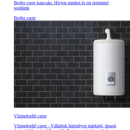
Bojler csere kapcsán. Hívjon minket és mi örömmel
segítünk
Bojler csere
Vízmelegítő csere
Vízmelegítő csere - Vállaljuk bármilyen márkájú, típusú