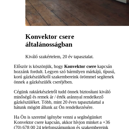
Konvektor csere
általánosságban
Kiváló szakértelem, 20 év tapasztalat.
Először is köszönjük, hogy
Konvektor csere
kapcsán
hozzánk fordult. Legyen szó bármilyen márkájú, típusú,
korú gázkészülékről szakembereink örömmel segítenek
önnek a gázkészülék cseréjében.
Cégünk raktárkészletről tudd önnek biztosítani kiváló
minőségű és remek ár / érték aránnyal rendelkező
gázkészüléket. Több, mint 20 éves tapasztalattal a
hátunk mögött állunk az Ön rendelkezésére.
Ha Ön is szeretné igénybe venni a segítségünket
Konvektor csere kapcsán, akkor hívjon minket a +36
(70) 678 00 24 telefonszámunkon és szakembereink