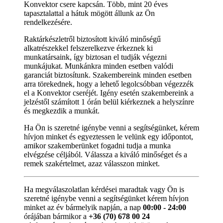
Konvektor csere kapcsán. Több, mint 20 éves
tapasztalattal a hátuk mögött állunk az Ön
rendelkezésére.
Raktárkészletről biztosított kiváló minőségű
alkatrészekkel felszerelkezve érkeznek ki
munkatársaink, így biztosan el tudják végezni
munkájukat. Munkánkra minden esetben valódi
garanciát biztosítunk. Szakembereink minden esetben
arra törekednek, hogy a lehető legolcsóbban végezzék
el a Konvektor cseréjét. Igény esetén szakembereink a
jelzéstől számított 1 órán belül kiérkeznek a helyszínre
és megkezdik a munkát.
Ha Ön is szeretné igénybe venni a segítségünket, kérem
hívjon minket és egyeztessen le velünk egy időpontot,
amikor szakemberünket fogadni tudja a munka
elvégzése céljából. Válassza a kiváló minőséget és a
remek szakértelmet, azaz válasszon minket.
Ha megválaszolatlan kérdései maradtak vagy Ön is
szeretné igénybe venni a segítségünket kérem hívjon
minket az év bármelyik napján, a nap
00:00 - 24:00
órájában bármikor a
+36 (70) 678 00 24