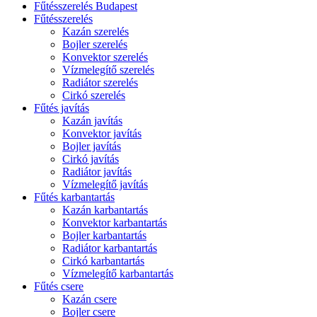
Fűtésszerelés Budapest
Fűtésszerelés
Kazán szerelés
Bojler szerelés
Konvektor szerelés
Vízmelegítő szerelés
Radiátor szerelés
Cirkó szerelés
Fűtés javítás
Kazán javítás
Konvektor javítás
Bojler javítás
Cirkó javítás
Radiátor javítás
Vízmelegítő javítás
Fűtés karbantartás
Kazán karbantartás
Konvektor karbantartás
Bojler karbantartás
Radiátor karbantartás
Cirkó karbantartás
Vízmelegítő karbantartás
Fűtés csere
Kazán csere
Bojler csere