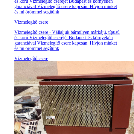
és korú Vízmelegítő cseréjét Budapest és környékén
garanciával Vízmelegítő csere kapcsán. Hívjon minket
és mi örömmel segítünk
Vízmelegítő csere
Vízmelegítő csere - Vállaljuk bármilyen márkájú, típusú
és korú Vízmelegítő cseréjét Budapest és környékén
garanciával Vízmelegítő csere kapcsán. Hívjon minket
és mi örömmel segítünk
Vízmelegítő csere