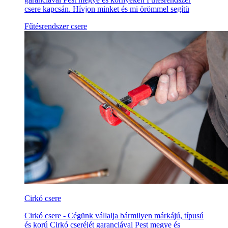
csere kapcsán. Hívjon minket és mi örömmel segítü
Fűtésrendszer csere
Cirkó csere
Cirkó csere - Cégünk vállalja bármilyen márkájú, típusú
és korú Cirkó cseréjét garanciával Pest megye és