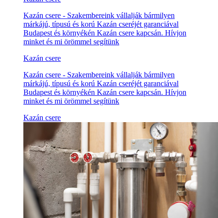
Kazán csere - Szakembereink vállalják bármilyen
márkájú, típusú és korú Kazán cseréjét garanciával
Budapest és környékén Kazán csere kapcsán. Hívjon
minket és mi örömmel segítünk
Kazán csere
Kazán csere - Szakembereink vállalják bármilyen
márkájú, típusú és korú Kazán cseréjét garanciával
Budapest és környékén Kazán csere kapcsán. Hívjon
minket és mi örömmel segítünk
Kazán csere