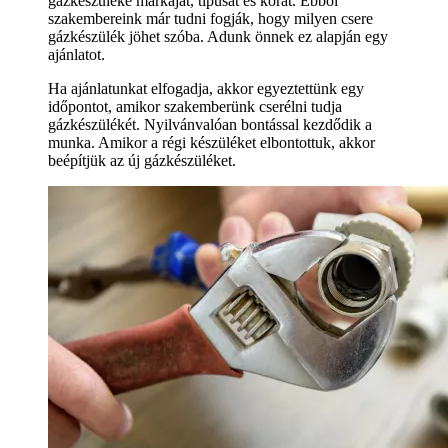
gázkészüléke márkáját, típusát és korát. Ebből
szakembereink már tudni fogják, hogy milyen csere
gázkészülék jöhet szóba. Adunk önnek ez alapján egy
ajánlatot.
Ha ajánlatunkat elfogadja, akkor egyeztettünk egy
időpontot, amikor szakemberünk cserélni tudja
gázkészülékét. Nyilvánvalóan bontással kezdődik a
munka. Amikor a régi készüléket elbontottuk, akkor
beépítjük az új gázkészüléket.