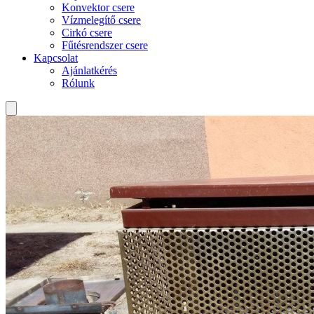
Konvektor csere
Vízmelegítő csere
Cirkó csere
Fűtésrendszer csere
Kapcsolat
Ajánlatkérés
Rólunk