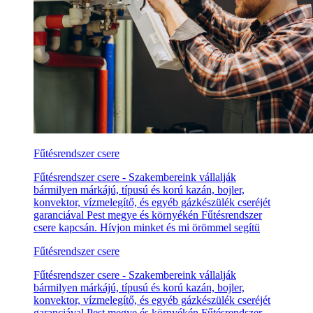
Fűtésrendszer csere
Fűtésrendszer csere - Szakembereink vállalják
bármilyen márkájú, típusú és korú kazán, bojler,
konvektor, vízmelegítő, és egyéb gázkészülék cseréjét
garanciával Pest megye és környékén Fűtésrendszer
csere kapcsán. Hívjon minket és mi örömmel segítü
Fűtésrendszer csere
Fűtésrendszer csere - Szakembereink vállalják
bármilyen márkájú, típusú és korú kazán, bojler,
konvektor, vízmelegítő, és egyéb gázkészülék cseréjét
garanciával Pest megye és környékén Fűtésrendszer