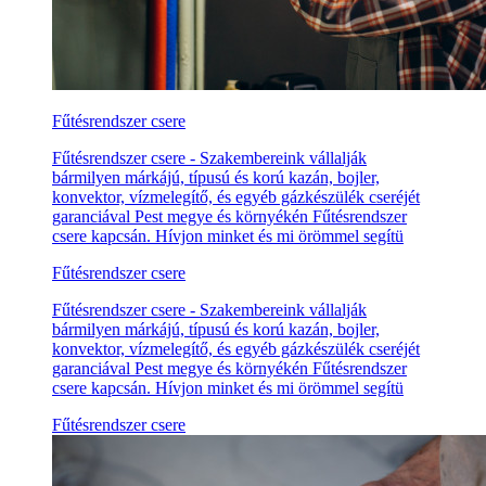
Fűtésrendszer csere
Fűtésrendszer csere - Szakembereink vállalják
bármilyen márkájú, típusú és korú kazán, bojler,
konvektor, vízmelegítő, és egyéb gázkészülék cseréjét
garanciával Pest megye és környékén Fűtésrendszer
csere kapcsán. Hívjon minket és mi örömmel segítü
Fűtésrendszer csere
Fűtésrendszer csere - Szakembereink vállalják
bármilyen márkájú, típusú és korú kazán, bojler,
konvektor, vízmelegítő, és egyéb gázkészülék cseréjét
garanciával Pest megye és környékén Fűtésrendszer
csere kapcsán. Hívjon minket és mi örömmel segítü
Fűtésrendszer csere