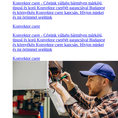
Konvektor csere - Cégünk vállalja bármilyen márkájú,
típusú és korú Konvektor cseréjét garanciával Budapest
és környékén Konvektor csere kapcsán. Hívjon minket
és mi örömmel segítünk
Konvektor csere
Konvektor csere - Cégünk vállalja bármilyen márkájú,
típusú és korú Konvektor cseréjét garanciával Budapest
és környékén Konvektor csere kapcsán. Hívjon minket
és mi örömmel segítünk
Konvektor csere