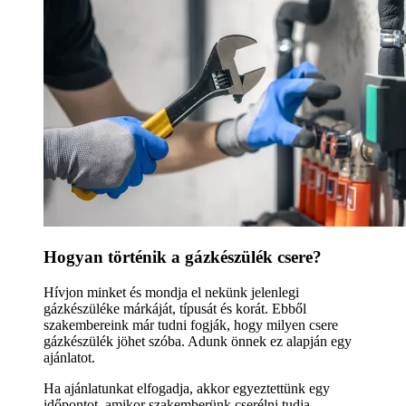
Hogyan történik a gázkészülék csere?
Hívjon minket és mondja el nekünk jelenlegi
gázkészüléke márkáját, típusát és korát. Ebből
szakembereink már tudni fogják, hogy milyen csere
gázkészülék jöhet szóba. Adunk önnek ez alapján egy
ajánlatot.
Ha ajánlatunkat elfogadja, akkor egyeztettünk egy
időpontot, amikor szakemberünk cserélni tudja