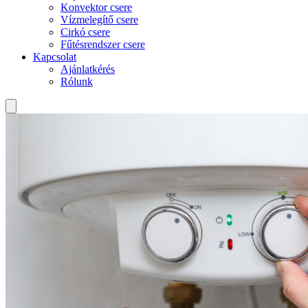
Konvektor csere
Vízmelegítő csere
Cirkó csere
Fűtésrendszer csere
Kapcsolat
Ajánlatkérés
Rólunk