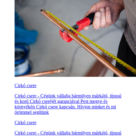
Cirkó csere
Cirkó csere - Cégünk vállalja bármilyen márkájú, típusú
és korú Cirkó cseréjét garanciával Pest megye és
környékén Cirkó csere kapcsán. Hívjon minket és mi
örömmel segítünk
Cirkó csere
Cirkó csere - Cégünk vállalja bármilyen márkájú, típusú