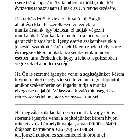
csere 0-24 kapcsán. Szakembereink több, mint két
évtizedes tapasztalattal állnak az Ön rendelkezésére.
Raktárkészletről biztosított kiváló minőségű
alkatrészekkel felszerelkezve érkeznek ki
munkatársaink, így biztosan el tudják végezni
munkájukat. Munkánkra minden esetben valódi
garanciát biztosítunk. Igény esetén szakembereink a
jelzéstől számított 1 órán belül kiérkeznek a helyszínre
és megkezdik a munkát. Szakembereink minden
esetben arra törekednek, hogy a lehető legolcsóbban
végezzék el a bojler cseréjét.
Ha Ön is szeretné igénybe venni a segítségünket, kérem
hívjon minket és egyeztessen le velünk egy időpontot,
amikor szakemberünket fogadni tudja a munka
elvégzése céljából. Válassza a kiváló minőséget és a
remek szakértelmet, azaz válasszon minket.
Ha megválaszolatlan kérdései maradtak vagy Ön is
szeretné igénybe venni a segítségünket kérem hívjon
minket az év bármelyik napján, a nap
00:00 - 24:00
órájában bármikor a
+36 (70) 678 00 24
telefonszámunkon és szakembereink örömmel