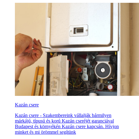
Kazán csere
Kazán csere - Szakembereink vállalják bármilyen
márkájú, típusú és korú Kazán cseréjét garanciával
Budapest és környékén Kazán csere kapcsán. Hívjon
minket és mi örömmel segítünk