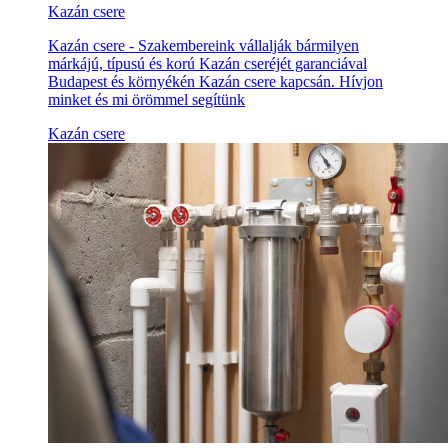
Kazán csere
Kazán csere - Szakembereink vállalják bármilyen
márkájú, típusú és korú Kazán cseréjét garanciával
Budapest és környékén Kazán csere kapcsán. Hívjon
minket és mi örömmel segítünk
Kazán csere