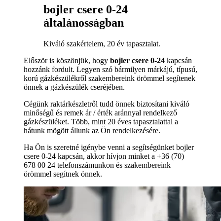
bojler csere 0-24
általánosságban
Kiváló szakértelem, 20 év tapasztalat.
Először is köszönjük, hogy
bojler csere 0-24
kapcsán
hozzánk fordult. Legyen szó bármilyen márkájú, típusú,
korú gázkészülékről szakembereink örömmel segítenek
önnek a gázkészülék cseréjében.
Cégünk raktárkészletről tudd önnek biztosítani kiváló
minőségű és remek ár / érték aránnyal rendelkező
gázkészüléket. Több, mint 20 éves tapasztalattal a
hátunk mögött állunk az Ön rendelkezésére.
Ha Ön is szeretné igénybe venni a segítségünket bojler
csere 0-24 kapcsán, akkor hívjon minket a +36 (70)
678 00 24 telefonszámunkon és szakembereink
örömmel segítnek önnek.