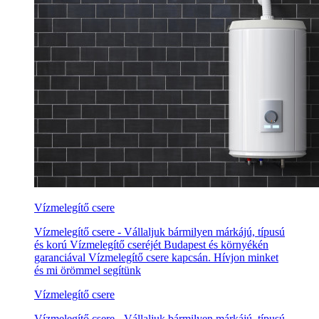
Vízmelegítő csere
Vízmelegítő csere - Vállaljuk bármilyen márkájú, típusú
és korú Vízmelegítő cseréjét Budapest és környékén
garanciával Vízmelegítő csere kapcsán. Hívjon minket
és mi örömmel segítünk
Vízmelegítő csere
Vízmelegítő csere - Vállaljuk bármilyen márkájú, típusú