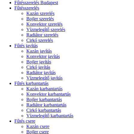
Fűtésszerelés Budapest
Fűtésszerelés
Kazán szerelés
Bojler szerelés
Konvektor szerelés
Vízmelegítő szerelés
Radiátor szerelés
Cirkó szerelés
Fűtés javítás
Kazán javítás
Konvektor javítás
Bojler javítás
Cirkó javítás
Radiátor javítás
Vízmelegítő javítás
Fűtés karbantartás
Kazán karbantartás
Konvektor karbantartás
Bojler karbantartás
Radiátor karbantartás
Cirkó karbantartás
Vízmelegítő karbantartás
Fűtés csere
Kazán csere
Bojler csere