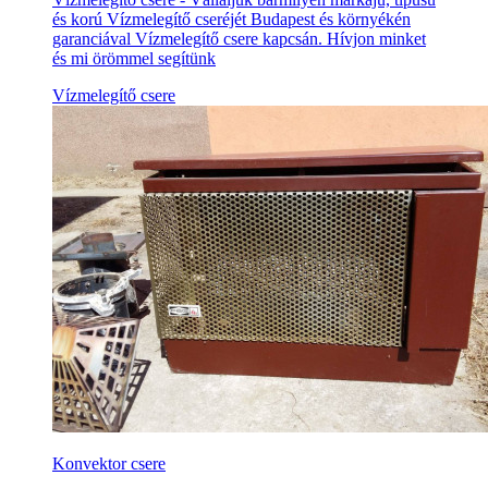
és korú Vízmelegítő cseréjét Budapest és környékén
garanciával Vízmelegítő csere kapcsán. Hívjon minket
és mi örömmel segítünk
Vízmelegítő csere
Konvektor csere