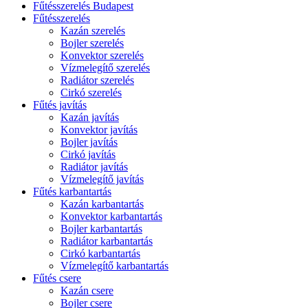
Fűtésszerelés Budapest
Fűtésszerelés
Kazán szerelés
Bojler szerelés
Konvektor szerelés
Vízmelegítő szerelés
Radiátor szerelés
Cirkó szerelés
Fűtés javítás
Kazán javítás
Konvektor javítás
Bojler javítás
Cirkó javítás
Radiátor javítás
Vízmelegítő javítás
Fűtés karbantartás
Kazán karbantartás
Konvektor karbantartás
Bojler karbantartás
Radiátor karbantartás
Cirkó karbantartás
Vízmelegítő karbantartás
Fűtés csere
Kazán csere
Bojler csere