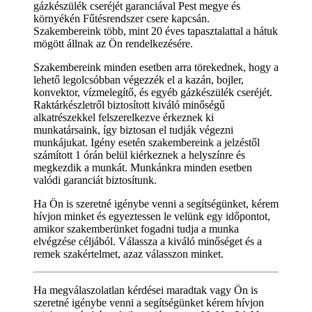
gázkészülék cseréjét garanciával Pest megye és
környékén Fűtésrendszer csere kapcsán.
Szakembereink több, mint 20 éves tapasztalattal a hátuk
mögött állnak az Ön rendelkezésére.
Szakembereink minden esetben arra törekednek, hogy a
lehető legolcsóbban végezzék el a kazán, bojler,
konvektor, vízmelegítő, és egyéb gázkészülék cseréjét.
Raktárkészletről biztosított kiváló minőségű
alkatrészekkel felszerelkezve érkeznek ki
munkatársaink, így biztosan el tudják végezni
munkájukat. Igény esetén szakembereink a jelzéstől
számított 1 órán belül kiérkeznek a helyszínre és
megkezdik a munkát. Munkánkra minden esetben
valódi garanciát biztosítunk.
Ha Ön is szeretné igénybe venni a segítségünket, kérem
hívjon minket és egyeztessen le velünk egy időpontot,
amikor szakemberünket fogadni tudja a munka
elvégzése céljából. Válassza a kiváló minőséget és a
remek szakértelmet, azaz válasszon minket.
Ha megválaszolatlan kérdései maradtak vagy Ön is
szeretné igénybe venni a segítségünket kérem hívjon