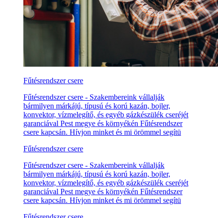
Fűtésrendszer csere
Fűtésrendszer csere - Szakembereink vállalják
bármilyen márkájú, típusú és korú kazán, bojler,
konvektor, vízmelegítő, és egyéb gázkészülék cseréjét
garanciával Pest megye és környékén Fűtésrendszer
csere kapcsán. Hívjon minket és mi örömmel segítü
Fűtésrendszer csere
Fűtésrendszer csere - Szakembereink vállalják
bármilyen márkájú, típusú és korú kazán, bojler,
konvektor, vízmelegítő, és egyéb gázkészülék cseréjét
garanciával Pest megye és környékén Fűtésrendszer
csere kapcsán. Hívjon minket és mi örömmel segítü
Fűtésrendszer csere