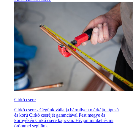
Cirkó csere
Cirkó csere - Cégünk vállalja bármilyen márkájú, típusú
és korú Cirkó cseréjét garanciával Pest megye és
környékén Cirkó csere kapcsán. Hívjon minket és mi
örömmel segítünk