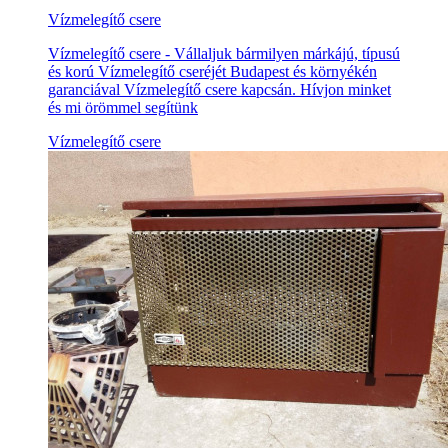
Vízmelegítő csere
Vízmelegítő csere - Vállaljuk bármilyen márkájú, típusú
és korú Vízmelegítő cseréjét Budapest és környékén
garanciával Vízmelegítő csere kapcsán. Hívjon minket
és mi örömmel segítünk
Vízmelegítő csere