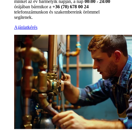
minket az év bármelyik napján, a nap
00:00 - 24:00
órájában bármikor a
+36 (70) 678 00 24
telefonszámunkon és szakembereink örömmel
segítenek.
Ajánlatkérés