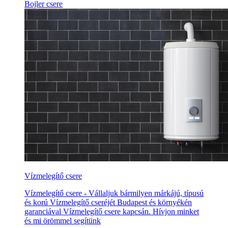
Bojler csere
Vízmelegítő csere
Vízmelegítő csere - Vállaljuk bármilyen márkájú, típusú
és korú Vízmelegítő cseréjét Budapest és környékén
garanciával Vízmelegítő csere kapcsán. Hívjon minket
és mi örömmel segítünk