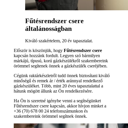
Fűtésrendszer csere
általánosságban
Kiváló szakértelem, 20 év tapasztalat.
Először is köszönjük, hogy
Fűtésrendszer csere
kapcsán hozzánk fordult. Legyen szó bármilyen
márkájú, típusú, korú gázkészülékről szakembereink
örömmel segítenek önnek a gázkészülék cseréjében.
Cégünk raktárkészletről tudd önnek biztosítani kiváló
minőségű és remek ár / érték aránnyal rendelkező
gázkészüléket. Több, mint 20 éves tapasztalattal a
hátunk mögött állunk az Ön rendelkezésére.
Ha Ön is szeretné igénybe venni a segítségünket
Fűtésrendszer csere kapcsán, akkor hívjon minket a
+36 (70) 678 00 24 telefonszámunkon és
szakembereink örömmel segítnek önnek.