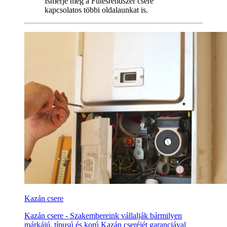
Ismerje meg a Fűtésrendszer csere
kapcsolatos többi oldalaunkat is.
Kazán csere
Kazán csere - Szakembereink vállalják bármilyen
márkájú, típusú és korú Kazán cseréjét garanciával