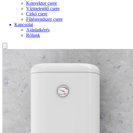
Konvektor csere
Vízmelegítő csere
Cirkó csere
Fűtésrendszer csere
Kapcsolat
Ajánlatkérés
Rólunk