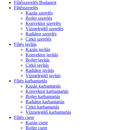
Fűtésszerelés Budapest
Fűtésszerelés
Kazán szerelés
Bojler szerelés
Konvektor szerelés
Vízmelegítő szerelés
Radiátor szerelés
Cirkó szerelés
Fűtés javítás
Kazán javítás
Konvektor javítás
Bojler javítás
Cirkó javítás
Radiátor javítás
Vízmelegítő javítás
Fűtés karbantartás
Kazán karbantartás
Konvektor karbantartás
Bojler karbantartás
Radiátor karbantartás
Cirkó karbantartás
Vízmelegítő karbantartás
Fűtés csere
Kazán csere
Bojler csere