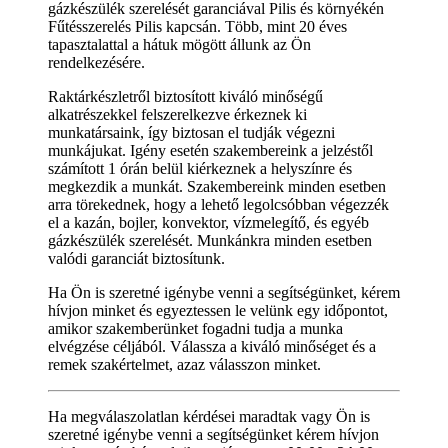
gázkészülék szerelését garanciával Pilis és környékén
Fűtésszerelés Pilis kapcsán. Több, mint 20 éves
tapasztalattal a hátuk mögött állunk az Ön
rendelkezésére.
Raktárkészletről biztosított kiváló minőségű
alkatrészekkel felszerelkezve érkeznek ki
munkatársaink, így biztosan el tudják végezni
munkájukat. Igény esetén szakembereink a jelzéstől
számított 1 órán belül kiérkeznek a helyszínre és
megkezdik a munkát. Szakembereink minden esetben
arra törekednek, hogy a lehető legolcsóbban végezzék
el a kazán, bojler, konvektor, vízmelegítő, és egyéb
gázkészülék szerelését. Munkánkra minden esetben
valódi garanciát biztosítunk.
Ha Ön is szeretné igénybe venni a segítségünket, kérem
hívjon minket és egyeztessen le velünk egy időpontot,
amikor szakemberünket fogadni tudja a munka
elvégzése céljából. Válassza a kiváló minőséget és a
remek szakértelmet, azaz válasszon minket.
Ha megválaszolatlan kérdései maradtak vagy Ön is
szeretné igénybe venni a segítségünket kérem hívjon