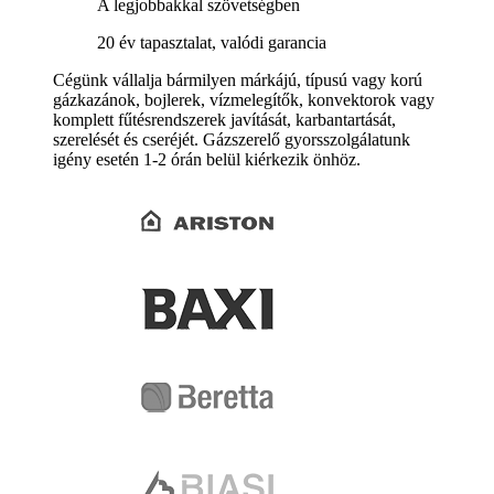
A legjobbakkal szövetségben
20 év tapasztalat, valódi garancia
Cégünk vállalja bármilyen márkájú, típusú vagy korú
gázkazánok, bojlerek, vízmelegítők, konvektorok vagy
komplett fűtésrendszerek javítását, karbantartását,
szerelését és cseréjét. Gázszerelő gyorsszolgálatunk
igény esetén 1-2 órán belül kiérkezik önhöz.