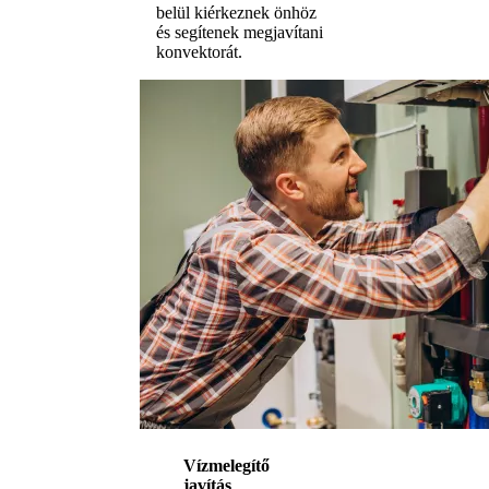
belül kiérkeznek önhöz
és segítenek megjavítani
konvektorát.
Vízmelegítő
javítás