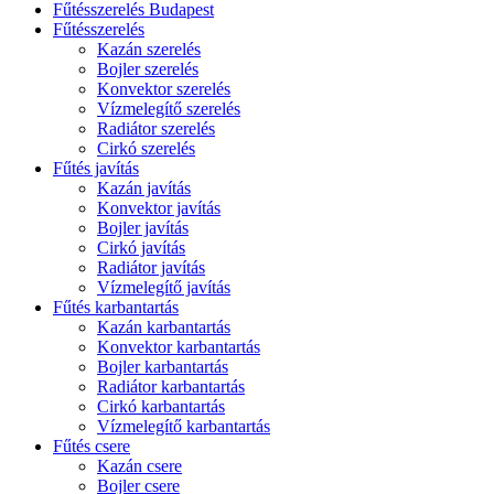
Fűtésszerelés Budapest
Fűtésszerelés
Kazán szerelés
Bojler szerelés
Konvektor szerelés
Vízmelegítő szerelés
Radiátor szerelés
Cirkó szerelés
Fűtés javítás
Kazán javítás
Konvektor javítás
Bojler javítás
Cirkó javítás
Radiátor javítás
Vízmelegítő javítás
Fűtés karbantartás
Kazán karbantartás
Konvektor karbantartás
Bojler karbantartás
Radiátor karbantartás
Cirkó karbantartás
Vízmelegítő karbantartás
Fűtés csere
Kazán csere
Bojler csere