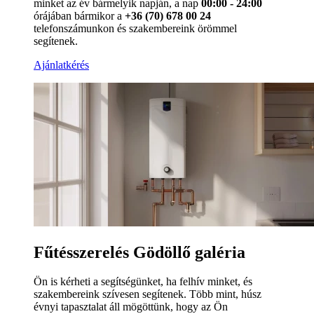
minket az év bármelyik napján, a nap
00:00 - 24:00
órájában bármikor a
+36 (70) 678 00 24
telefonszámunkon és szakembereink örömmel
segítenek.
Ajánlatkérés
Fűtésszerelés Gödöllő galéria
Ön is kérheti a segítségünket, ha felhív minket, és
szakembereink szívesen segítenek. Több mint, húsz
évnyi tapasztalat áll mögöttünk, hogy az Ön