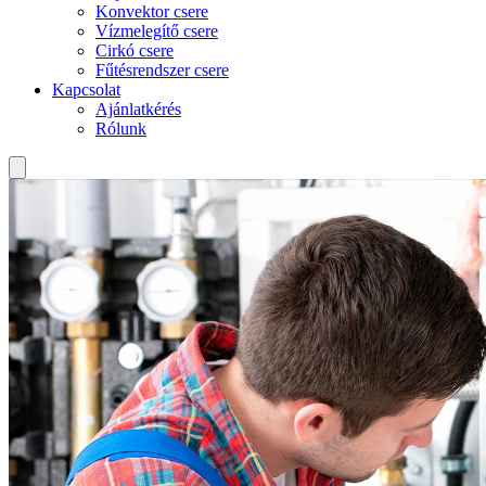
Konvektor csere
Vízmelegítő csere
Cirkó csere
Fűtésrendszer csere
Kapcsolat
Ajánlatkérés
Rólunk