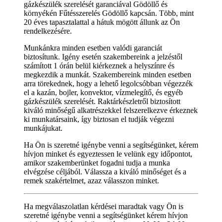
gázkészülék szerelését garanciával Gödöllő és
környékén Fűtésszerelés Gödöllő kapcsán. Több, mint
20 éves tapasztalattal a hátuk mögött állunk az Ön
rendelkezésére.
Munkánkra minden esetben valódi garanciát
biztosítunk. Igény esetén szakembereink a jelzéstől
számított 1 órán belül kiérkeznek a helyszínre és
megkezdik a munkát. Szakembereink minden esetben
arra törekednek, hogy a lehető legolcsóbban végezzék
el a kazán, bojler, konvektor, vízmelegítő, és egyéb
gázkészülék szerelését. Raktárkészletről biztosított
kiváló minőségű alkatrészekkel felszerelkezve érkeznek
ki munkatársaink, így biztosan el tudják végezni
munkájukat.
Ha Ön is szeretné igénybe venni a segítségünket, kérem
hívjon minket és egyeztessen le velünk egy időpontot,
amikor szakemberünket fogadni tudja a munka
elvégzése céljából. Válassza a kiváló minőséget és a
remek szakértelmet, azaz válasszon minket.
Ha megválaszolatlan kérdései maradtak vagy Ön is
szeretné igénybe venni a segítségünket kérem hívjon