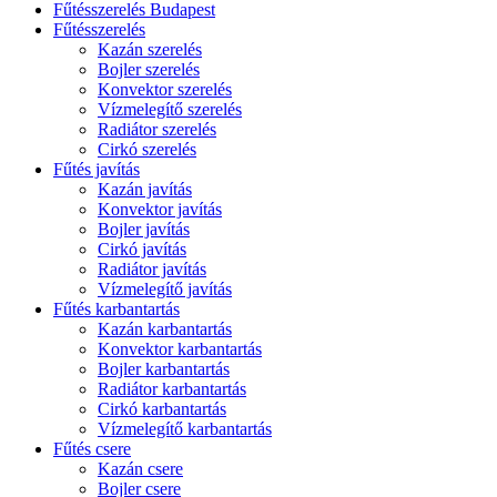
Fűtésszerelés Budapest
Fűtésszerelés
Kazán szerelés
Bojler szerelés
Konvektor szerelés
Vízmelegítő szerelés
Radiátor szerelés
Cirkó szerelés
Fűtés javítás
Kazán javítás
Konvektor javítás
Bojler javítás
Cirkó javítás
Radiátor javítás
Vízmelegítő javítás
Fűtés karbantartás
Kazán karbantartás
Konvektor karbantartás
Bojler karbantartás
Radiátor karbantartás
Cirkó karbantartás
Vízmelegítő karbantartás
Fűtés csere
Kazán csere
Bojler csere