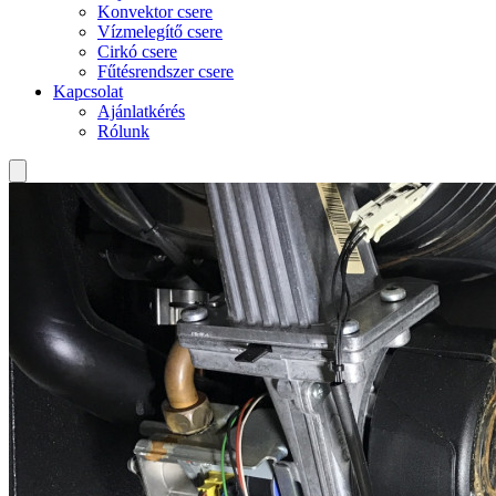
Konvektor csere
Vízmelegítő csere
Cirkó csere
Fűtésrendszer csere
Kapcsolat
Ajánlatkérés
Rólunk