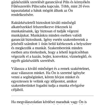
gázkészülék szerelését garanciával Pilis és környékén
Fűtésszerelés Piliscsaba kapcsán. Több, mint 20 éves
tapasztalattal a hátuk mögött állunk az Ön
rendelkezésére.
Raktárkészletről biztosított kiváló minőségű
alkatrészekkel felszerelkezve érkeznek ki
munkatársaink, így biztosan el tudják végezni
munkájukat. Munkánkra minden esetben valódi
garanciát biztosítunk. Igény esetén szakembereink a
jelzéstől számított 1 órán belül kiérkeznek a helyszínre
és megkezdik a munkát. Szakembereink minden
esetben arra törekednek, hogy a lehető legolcsóbban
végezzék el a kazán, bojler, konvektor, vízmelegítő, és
egyéb gázkészülék szerelését.
Válassza a kiváló minőséget és a remek szakértelmet,
azaz válasszon minket. Ha Ön is szeretné igénybe
venni a segítségünket, kérem hívjon minket és
egyeztessen le velünk egy időpontot, amikor
szakemberünket fogadni tudja a munka elvégzése
céljából.
Ha megválaszolatlan kérdései maradtak vagy Ön is