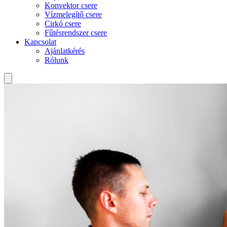
Konvektor csere
Vízmelegítő csere
Cirkó csere
Fűtésrendszer csere
Kapcsolat
Ajánlatkérés
Rólunk