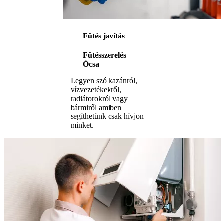
Fűtés javítás
Fűtésszerelés
Ócsa
Legyen szó kazánról,
vízvezetékekről,
radiátorokról vagy
bármiről amiben
segíthetünk csak hívjon
minket.