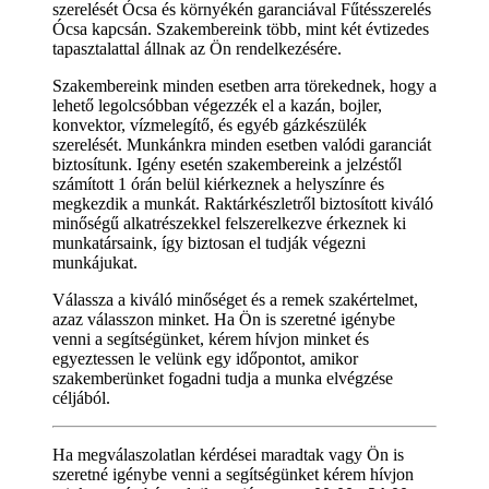
szerelését Ócsa és környékén garanciával Fűtésszerelés
Ócsa kapcsán. Szakembereink több, mint két évtizedes
tapasztalattal állnak az Ön rendelkezésére.
Szakembereink minden esetben arra törekednek, hogy a
lehető legolcsóbban végezzék el a kazán, bojler,
konvektor, vízmelegítő, és egyéb gázkészülék
szerelését. Munkánkra minden esetben valódi garanciát
biztosítunk. Igény esetén szakembereink a jelzéstől
számított 1 órán belül kiérkeznek a helyszínre és
megkezdik a munkát. Raktárkészletről biztosított kiváló
minőségű alkatrészekkel felszerelkezve érkeznek ki
munkatársaink, így biztosan el tudják végezni
munkájukat.
Válassza a kiváló minőséget és a remek szakértelmet,
azaz válasszon minket. Ha Ön is szeretné igénybe
venni a segítségünket, kérem hívjon minket és
egyeztessen le velünk egy időpontot, amikor
szakemberünket fogadni tudja a munka elvégzése
céljából.
Ha megválaszolatlan kérdései maradtak vagy Ön is
szeretné igénybe venni a segítségünket kérem hívjon