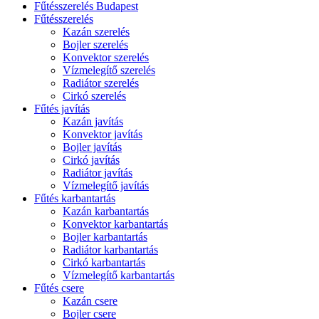
Fűtésszerelés Budapest
Fűtésszerelés
Kazán szerelés
Bojler szerelés
Konvektor szerelés
Vízmelegítő szerelés
Radiátor szerelés
Cirkó szerelés
Fűtés javítás
Kazán javítás
Konvektor javítás
Bojler javítás
Cirkó javítás
Radiátor javítás
Vízmelegítő javítás
Fűtés karbantartás
Kazán karbantartás
Konvektor karbantartás
Bojler karbantartás
Radiátor karbantartás
Cirkó karbantartás
Vízmelegítő karbantartás
Fűtés csere
Kazán csere
Bojler csere