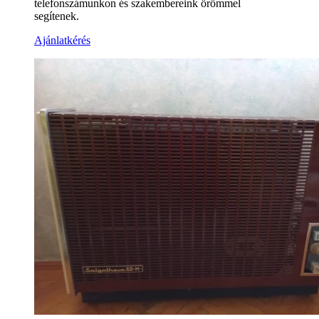
telefonszámunkon és szakembereink örömmel
segítenek.
Ajánlatkérés