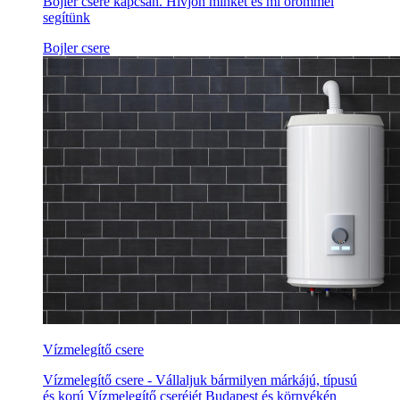
Bojler csere kapcsán. Hívjon minket és mi örömmel
segítünk
Bojler csere
Vízmelegítő csere
Vízmelegítő csere - Vállaljuk bármilyen márkájú, típusú
és korú Vízmelegítő cseréjét Budapest és környékén