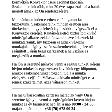
környékén Konvektor csere azonnal kapcsán.
Szakembereink több, mint 20 éves tapasztalattal a hátuk
mögött állnak az Ön rendelkezésére.
Munkánkra minden esetben valódi garanciát
biztosítunk. Szakembereink minden esetben arra
törekednek, hogy a lehető legolcsóbban végezzék el a
Konvektor cseréjét. Raktárkészletről biztosított kiváló
minőségű alkatrészekkel felszerelkezve érkeznek ki
munkatársaink, így biztosan el tudják végezni
munkájukat. Igény esetén szakembereink a jelzéstől
számított 1 órán belül kiérkeznek a helyszínre és
megkezdik a munkát.
Ha Ön is szeretné igénybe venni a segítségünket, kérem
hívjon minket és egyeztessen le velünk egy időpontot,
amikor szakemberünket fogadni tudja a munka
elvégzése céljából. Válassza a kiváló minőséget és a
remek szakértelmet, azaz válasszon minket.
Ha megválaszolatlan kérdései maradtak vagy Ön is
szeretné igénybe venni a segítségünket kérem hívjon
minket az év bármelyik napján, a nap
00:00 - 24:00
órájában bármikor a
+36 (70) 678 00 24