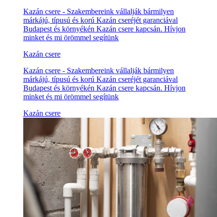
Kazán csere - Szakembereink vállalják bármilyen
márkájú, típusú és korú Kazán cseréjét garanciával
Budapest és környékén Kazán csere kapcsán. Hívjon
minket és mi örömmel segítünk
Kazán csere
Kazán csere - Szakembereink vállalják bármilyen
márkájú, típusú és korú Kazán cseréjét garanciával
Budapest és környékén Kazán csere kapcsán. Hívjon
minket és mi örömmel segítünk
Kazán csere