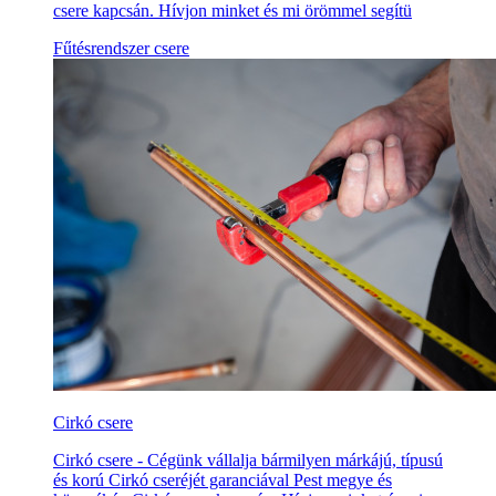
csere kapcsán. Hívjon minket és mi örömmel segítü
Fűtésrendszer csere
Cirkó csere
Cirkó csere - Cégünk vállalja bármilyen márkájú, típusú
és korú Cirkó cseréjét garanciával Pest megye és