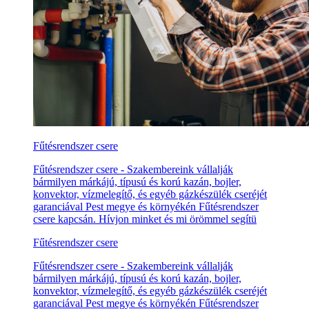
Fűtésrendszer csere
Fűtésrendszer csere - Szakembereink vállalják
bármilyen márkájú, típusú és korú kazán, bojler,
konvektor, vízmelegítő, és egyéb gázkészülék cseréjét
garanciával Pest megye és környékén Fűtésrendszer
csere kapcsán. Hívjon minket és mi örömmel segítü
Fűtésrendszer csere
Fűtésrendszer csere - Szakembereink vállalják
bármilyen márkájú, típusú és korú kazán, bojler,
konvektor, vízmelegítő, és egyéb gázkészülék cseréjét
garanciával Pest megye és környékén Fűtésrendszer