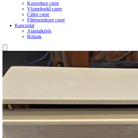
Konvektor csere
Vízmelegítő csere
Cirkó csere
Fűtésrendszer csere
Kapcsolat
Ajánlatkérés
Rólunk