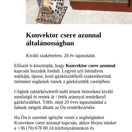
Konvektor csere azonnal
általánosságban
Kiváló szakértelem, 20 év tapasztalat.
Először is köszönjük, hogy
Konvektor csere azonnal
kapcsán hozzánk fordult. Legyen szó bármilyen
márkájú, típusú, korú gázkészülékről szakembereink
örömmel segítenek önnek a gázkészülék cseréjében.
Cégünk raktárkészletről tudd önnek biztosítani kiváló
minőségű és remek ár / érték aránnyal rendelkező
gázkészüléket. Több, mint 20 éves tapasztalattal a
hátunk mögött állunk az Ön rendelkezésére.
Ha Ön is szeretné igénybe venni a segítségünket
Konvektor csere azonnal kapcsán, akkor hívjon minket
a +36 (70) 678 00 24 telefonszámunkon és