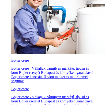
Bojler csere
Bojler csere - Vállaljuk bármilyen márkájú, típusú és
korú Bojler cseréjét Budapest és környékén garanciával
Bojler csere kapcsán. Hívjon minket és mi örömmel
segítünk
Bojler csere
Bojler csere - Vállaljuk bármilyen márkájú, típusú és
korú Bojler cseréjét Budapest és környékén garanciával