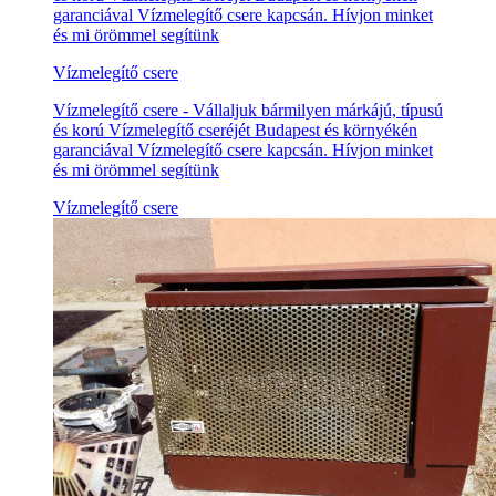
garanciával Vízmelegítő csere kapcsán. Hívjon minket
és mi örömmel segítünk
Vízmelegítő csere
Vízmelegítő csere - Vállaljuk bármilyen márkájú, típusú
és korú Vízmelegítő cseréjét Budapest és környékén
garanciával Vízmelegítő csere kapcsán. Hívjon minket
és mi örömmel segítünk
Vízmelegítő csere