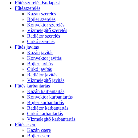
Fűtésszerelés Budapest
Fűtésszerelés
Kazán szerelés
Bojler szerelés
Konvektor szerelés
Vízmelegítő szerelés
Radiátor szerelés
Cirkó szerelés
Fűtés javítás
Kazán javítás
Konvektor javítás
Bojler javítás
Cirkó javítás
Radiátor javítás
Vízmelegítő javítás
Fűtés karbantartás
Kazán karbantartás
Konvektor karbantartás
Bojler karbantartás
Radiátor karbantartás
Cirkó karbantartás
Vízmelegítő karbantartás
Fűtés csere
Kazán csere
Bojler csere