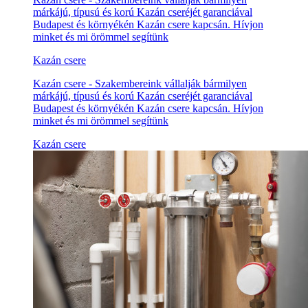
márkájú, típusú és korú Kazán cseréjét garanciával
Budapest és környékén Kazán csere kapcsán. Hívjon
minket és mi örömmel segítünk
Kazán csere
Kazán csere - Szakembereink vállalják bármilyen
márkájú, típusú és korú Kazán cseréjét garanciával
Budapest és környékén Kazán csere kapcsán. Hívjon
minket és mi örömmel segítünk
Kazán csere