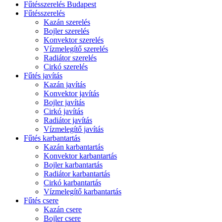
Fűtésszerelés Budapest
Fűtésszerelés
Kazán szerelés
Bojler szerelés
Konvektor szerelés
Vízmelegítő szerelés
Radiátor szerelés
Cirkó szerelés
Fűtés javítás
Kazán javítás
Konvektor javítás
Bojler javítás
Cirkó javítás
Radiátor javítás
Vízmelegítő javítás
Fűtés karbantartás
Kazán karbantartás
Konvektor karbantartás
Bojler karbantartás
Radiátor karbantartás
Cirkó karbantartás
Vízmelegítő karbantartás
Fűtés csere
Kazán csere
Bojler csere