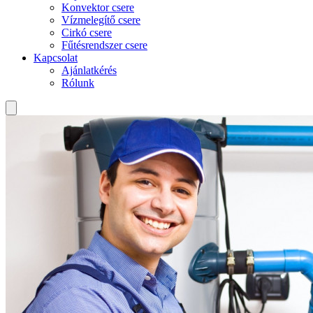
Konvektor csere
Vízmelegítő csere
Cirkó csere
Fűtésrendszer csere
Kapcsolat
Ajánlatkérés
Rólunk