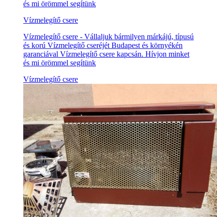
és mi örömmel segítünk
Vízmelegítő csere
Vízmelegítő csere - Vállaljuk bármilyen márkájú, típusú
és korú Vízmelegítő cseréjét Budapest és környékén
garanciával Vízmelegítő csere kapcsán. Hívjon minket
és mi örömmel segítünk
Vízmelegítő csere