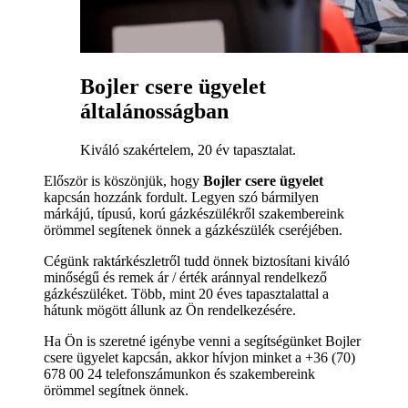
Bojler csere ügyelet
általánosságban
Kiváló szakértelem, 20 év tapasztalat.
Először is köszönjük, hogy
Bojler csere ügyelet
kapcsán hozzánk fordult. Legyen szó bármilyen
márkájú, típusú, korú gázkészülékről szakembereink
örömmel segítenek önnek a gázkészülék cseréjében.
Cégünk raktárkészletről tudd önnek biztosítani kiváló
minőségű és remek ár / érték aránnyal rendelkező
gázkészüléket. Több, mint 20 éves tapasztalattal a
hátunk mögött állunk az Ön rendelkezésére.
Ha Ön is szeretné igénybe venni a segítségünket Bojler
csere ügyelet kapcsán, akkor hívjon minket a +36 (70)
678 00 24 telefonszámunkon és szakembereink
örömmel segítnek önnek.