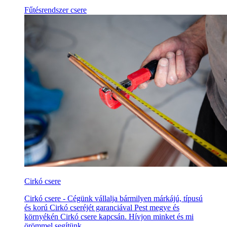
Fűtésrendszer csere
Cirkó csere
Cirkó csere - Cégünk vállalja bármilyen márkájú, típusú
és korú Cirkó cseréjét garanciával Pest megye és
környékén Cirkó csere kapcsán. Hívjon minket és mi
örömmel segítünk