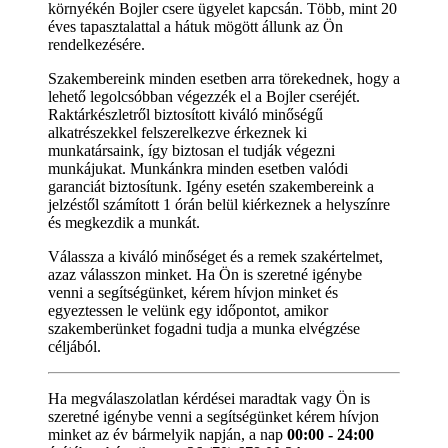
környékén Bojler csere ügyelet kapcsán. Több, mint 20
éves tapasztalattal a hátuk mögött állunk az Ön
rendelkezésére.
Szakembereink minden esetben arra törekednek, hogy a
lehető legolcsóbban végezzék el a Bojler cseréjét.
Raktárkészletről biztosított kiváló minőségű
alkatrészekkel felszerelkezve érkeznek ki
munkatársaink, így biztosan el tudják végezni
munkájukat. Munkánkra minden esetben valódi
garanciát biztosítunk. Igény esetén szakembereink a
jelzéstől számított 1 órán belül kiérkeznek a helyszínre
és megkezdik a munkát.
Válassza a kiváló minőséget és a remek szakértelmet,
azaz válasszon minket. Ha Ön is szeretné igénybe
venni a segítségünket, kérem hívjon minket és
egyeztessen le velünk egy időpontot, amikor
szakemberünket fogadni tudja a munka elvégzése
céljából.
Ha megválaszolatlan kérdései maradtak vagy Ön is
szeretné igénybe venni a segítségünket kérem hívjon
minket az év bármelyik napján, a nap
00:00 - 24:00