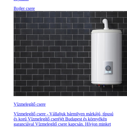
Bojler csere
Vízmelegítő csere
Vízmelegítő csere - Vállaljuk bármilyen márkájú, típusú
és korú Vízmelegítő cseréjét Budapest és környékén
garanciával Vízmelegítő csere kapcsán. Hívjon minket