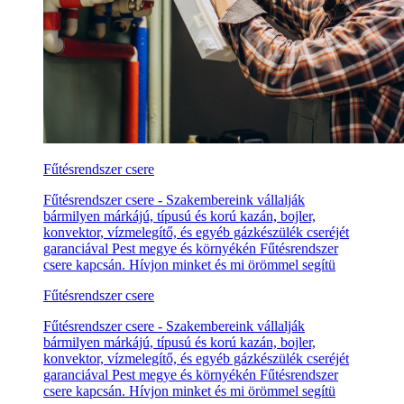
Fűtésrendszer csere
Fűtésrendszer csere - Szakembereink vállalják
bármilyen márkájú, típusú és korú kazán, bojler,
konvektor, vízmelegítő, és egyéb gázkészülék cseréjét
garanciával Pest megye és környékén Fűtésrendszer
csere kapcsán. Hívjon minket és mi örömmel segítü
Fűtésrendszer csere
Fűtésrendszer csere - Szakembereink vállalják
bármilyen márkájú, típusú és korú kazán, bojler,
konvektor, vízmelegítő, és egyéb gázkészülék cseréjét
garanciával Pest megye és környékén Fűtésrendszer
csere kapcsán. Hívjon minket és mi örömmel segítü