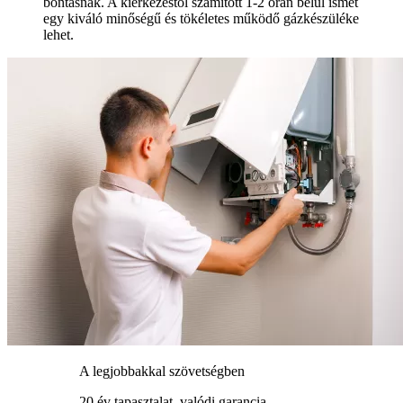
bontásnak. A kiérkezéstől számított 1-2 órán belül ismét
egy kiváló minőségű és tökéletes működő gázkészüléke
lehet.
A legjobbakkal szövetségben
20 év tapasztalat, valódi garancia