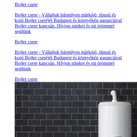
Bojler csere
Bojler csere - Vállaljuk bármilyen márkájú, típusú és
korú Bojler cseréjét Budapest és környékén garanciával
Bojler csere kapcsán. Hívjon minket és mi örömmel
segítünk
Bojler csere
Bojler csere - Vállaljuk bármilyen márkájú, típusú és
korú Bojler cseréjét Budapest és környékén garanciával
Bojler csere kapcsán. Hívjon minket és mi örömmel
segítünk
Bojler csere