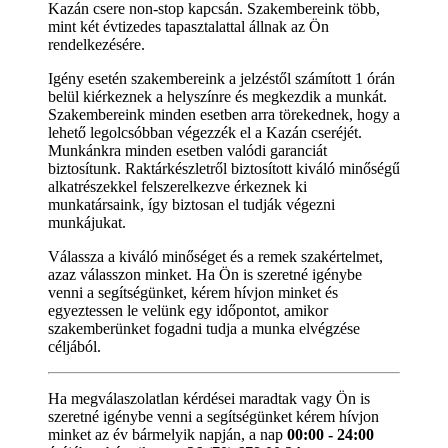
Kazán csere non-stop kapcsán. Szakembereink több,
mint két évtizedes tapasztalattal állnak az Ön
rendelkezésére.
Igény esetén szakembereink a jelzéstől számított 1 órán
belül kiérkeznek a helyszínre és megkezdik a munkát.
Szakembereink minden esetben arra törekednek, hogy a
lehető legolcsóbban végezzék el a Kazán cseréjét.
Munkánkra minden esetben valódi garanciát
biztosítunk. Raktárkészletről biztosított kiváló minőségű
alkatrészekkel felszerelkezve érkeznek ki
munkatársaink, így biztosan el tudják végezni
munkájukat.
Válassza a kiváló minőséget és a remek szakértelmet,
azaz válasszon minket. Ha Ön is szeretné igénybe
venni a segítségünket, kérem hívjon minket és
egyeztessen le velünk egy időpontot, amikor
szakemberünket fogadni tudja a munka elvégzése
céljából.
Ha megválaszolatlan kérdései maradtak vagy Ön is
szeretné igénybe venni a segítségünket kérem hívjon
minket az év bármelyik napján, a nap
00:00 - 24:00