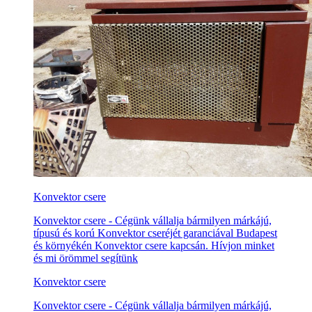
Konvektor csere
Konvektor csere - Cégünk vállalja bármilyen márkájú,
típusú és korú Konvektor cseréjét garanciával Budapest
és környékén Konvektor csere kapcsán. Hívjon minket
és mi örömmel segítünk
Konvektor csere
Konvektor csere - Cégünk vállalja bármilyen márkájú,