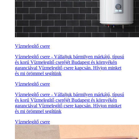
Vízmelegítő csere
Vízmelegítő csere - Vállaljuk bármilyen márkájú, típusú
és korú Vízmelegítő cseréjét Budapest és környékén
garanciával Vízmelegítő csere kapcsán. Hívjon minket
és mi örömmel segítünk
Vízmelegítő csere
Vízmelegítő csere - Vállaljuk bármilyen márkájú, típusú
és korú Vízmelegítő cseréjét Budapest és környékén
garanciával Vízmelegítő csere kapcsán. Hívjon minket
és mi örömmel segítünk
Vízmelegítő csere