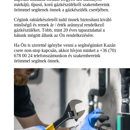
márkájú, típusú, korú gázkészülékről szakembereink
örömmel segítenek önnek a gázkészülék cseréjében.
Cégünk raktárkészletről tudd önnek biztosítani kiváló
minőségű és remek ár / érték aránnyal rendelkező
gázkészüléket. Több, mint 20 éves tapasztalattal a
hátunk mögött állunk az Ön rendelkezésére.
Ha Ön is szeretné igénybe venni a segítségünket Kazán
csere non-stop kapcsán, akkor hívjon minket a +36 (70)
678 00 24 telefonszámunkon és szakembereink
örömmel segítnek önnek.