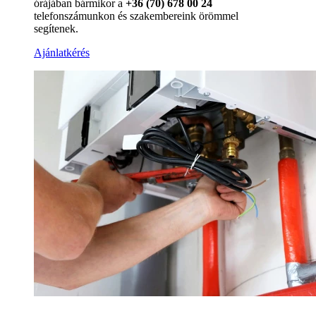
órájában bármikor a
+36 (70) 678 00 24
telefonszámunkon és szakembereink örömmel
segítenek.
Ajánlatkérés