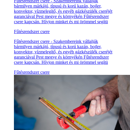
Fűtésrendszer csere - Szakembereink vállalják
bármilyen márkájú, típusú és korú kazán, bojler,
konvektor, vízmelegítő, és egyéb gázkészülék cseréjét
garanciával Pest megye és környékén Fűtésrendszer
csere kapcsán. Hívjon minket és mi örömmel segítü
Fűtésrendszer csere
Fűtésrendszer csere - Szakembereink vállalják
bármilyen márkájú, típusú és korú kazán, bojler,
konvektor, vízmelegítő, és egyéb gázkészülék cseréjét
garanciával Pest megye és környékén Fűtésrendszer
csere kapcsán. Hívjon minket és mi örömmel segítü
Fűtésrendszer csere