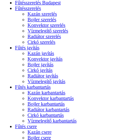
Fűtésszerelés Budapest
Fűtésszerelés
Kazán szerelés
Bojler szerelés
Konvektor szerelés
Vízmelegítő szerelés
Radiátor szerelés
Cirkó szerelés
Fűtés javítás
Kazán javítás
Konvektor javítás
Bojler javítás
Cirkó javítás
Radiátor javítás
Vízmelegítő javítás
Fűtés karbantartás
Kazán karbantartás
Konvektor karbantartás
Bojler karbantartás
Radiátor karbantartás
Cirkó karbantartás
Vízmelegítő karbantartás
Fűtés csere
Kazán csere
Bojler csere