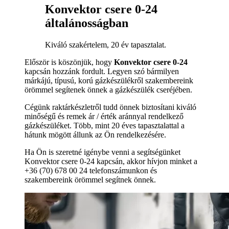
Konvektor csere 0-24
általánosságban
Kiváló szakértelem, 20 év tapasztalat.
Először is köszönjük, hogy
Konvektor csere 0-24
kapcsán hozzánk fordult. Legyen szó bármilyen
márkájú, típusú, korú gázkészülékről szakembereink
örömmel segítenek önnek a gázkészülék cseréjében.
Cégünk raktárkészletről tudd önnek biztosítani kiváló
minőségű és remek ár / érték aránnyal rendelkező
gázkészüléket. Több, mint 20 éves tapasztalattal a
hátunk mögött állunk az Ön rendelkezésére.
Ha Ön is szeretné igénybe venni a segítségünket
Konvektor csere 0-24 kapcsán, akkor hívjon minket a
+36 (70) 678 00 24 telefonszámunkon és
szakembereink örömmel segítnek önnek.