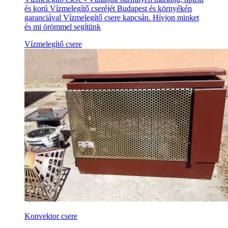
és korú Vízmelegítő cseréjét Budapest és környékén
garanciával Vízmelegítő csere kapcsán. Hívjon minket
és mi örömmel segítünk
Vízmelegítő csere
Konvektor csere