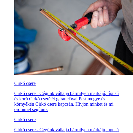
Cirkó csere
Cirkó csere - Cégünk vállalja bármilyen márkájú, típusú
és korú Cirkó cseréjét garanciával Pest megye és
környékén Cirkó csere kapcsán. Hívjon minket és mi
örömmel segítünk
Cirkó csere
Cirkó csere - Cégünk vállalja bármilyen márkájú, típusú