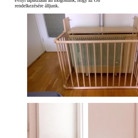
évnyi tapasztalat áll mögöttünk, hogy az Ön
rendelkezésére álljunk.