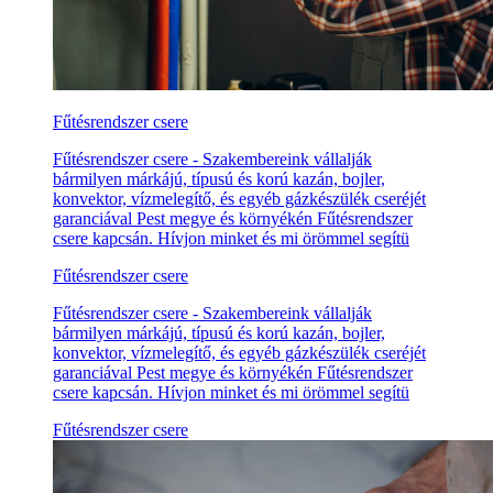
Fűtésrendszer csere
Fűtésrendszer csere - Szakembereink vállalják
bármilyen márkájú, típusú és korú kazán, bojler,
konvektor, vízmelegítő, és egyéb gázkészülék cseréjét
garanciával Pest megye és környékén Fűtésrendszer
csere kapcsán. Hívjon minket és mi örömmel segítü
Fűtésrendszer csere
Fűtésrendszer csere - Szakembereink vállalják
bármilyen márkájú, típusú és korú kazán, bojler,
konvektor, vízmelegítő, és egyéb gázkészülék cseréjét
garanciával Pest megye és környékén Fűtésrendszer
csere kapcsán. Hívjon minket és mi örömmel segítü
Fűtésrendszer csere