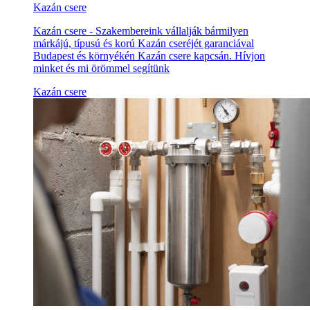
Kazán csere
Kazán csere - Szakembereink vállalják bármilyen
márkájú, típusú és korú Kazán cseréjét garanciával
Budapest és környékén Kazán csere kapcsán. Hívjon
minket és mi örömmel segítünk
Kazán csere