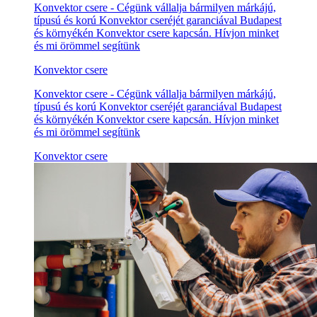
Konvektor csere - Cégünk vállalja bármilyen márkájú,
típusú és korú Konvektor cseréjét garanciával Budapest
és környékén Konvektor csere kapcsán. Hívjon minket
és mi örömmel segítünk
Konvektor csere
Konvektor csere - Cégünk vállalja bármilyen márkájú,
típusú és korú Konvektor cseréjét garanciával Budapest
és környékén Konvektor csere kapcsán. Hívjon minket
és mi örömmel segítünk
Konvektor csere