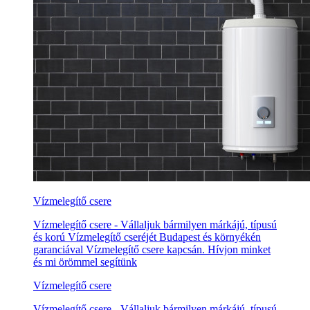
Vízmelegítő csere
Vízmelegítő csere - Vállaljuk bármilyen márkájú, típusú
és korú Vízmelegítő cseréjét Budapest és környékén
garanciával Vízmelegítő csere kapcsán. Hívjon minket
és mi örömmel segítünk
Vízmelegítő csere
Vízmelegítő csere - Vállaljuk bármilyen márkájú, típusú