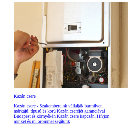
Kazán csere
Kazán csere - Szakembereink vállalják bármilyen
márkájú, típusú és korú Kazán cseréjét garanciával
Budapest és környékén Kazán csere kapcsán. Hívjon
minket és mi örömmel segítünk