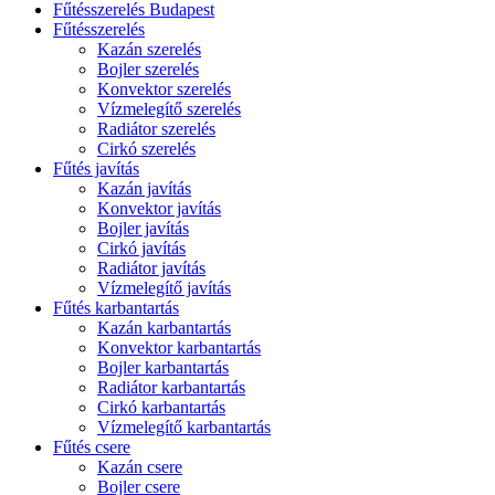
Fűtésszerelés Budapest
Fűtésszerelés
Kazán szerelés
Bojler szerelés
Konvektor szerelés
Vízmelegítő szerelés
Radiátor szerelés
Cirkó szerelés
Fűtés javítás
Kazán javítás
Konvektor javítás
Bojler javítás
Cirkó javítás
Radiátor javítás
Vízmelegítő javítás
Fűtés karbantartás
Kazán karbantartás
Konvektor karbantartás
Bojler karbantartás
Radiátor karbantartás
Cirkó karbantartás
Vízmelegítő karbantartás
Fűtés csere
Kazán csere
Bojler csere