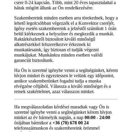
csere 0-24 kapcsán. Több, mint 20 éves tapasztalattal a
hátuk mögött állunk az Ön rendelkezésére.
Szakembereink minden esetben arra törekednek, hogy a
lehető legolcsóbban végezzék el a Konvektor cseréjét.
Igény esetén szakembereink a jelzéstől számított 1 órán
belül kiérkeznek a helyszínre és megkezdik a munkát.
Raktárkészletről biztosított kiváló minőségű
alkatrészekkel felszerelkezve érkeznek ki
munkatársaink, így biztosan el tudják végezni
munkájukat. Munkánkra minden esetben valódi
garanciát biztosítunk.
Ha Ön is szeretné igénybe venni a segítségünket, kérem
hívjon minket és egyeztessen le velünk egy időpontot,
amikor szakemberünket fogadni tudja a munka
elvégzése céljából. Válassza a kiváló minőséget és a
remek szakértelmet, azaz válasszon minket.
Ha megválaszolatlan kérdései maradtak vagy Ön is
szeretné igénybe venni a segítségünket kérem hívjon
minket az év bármelyik napján, a nap
00:00 - 24:00
órájában bármikor a
+36 (70) 678 00 24
telefonszámunkon és szakembereink örömmel