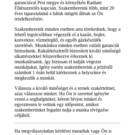
garanciával Pest megye és környékén Radiant
Fűtésszerelés kapcsán. Szakembereink több, mint 20
éves tapasztalattal a hátuk mögött állnak az Ön
rendelkezésére.
Szakembereink minden esetben arra törekednek, hogy a
lehető legolcsóbban végezzék el a kazán, bojler,
konvektor, vízmelegítő, és egyéb gázkészülék
szerelését. Munkánkra minden esetben valódi garanciát
biztosítunk. Raktárkészletről biztosított kiváló minőségű
alkatrészekkel felszerelkezve érkeznek ki
munkatársaink, így biztosan el tudják végezni
munkájukat. Igény esetén szakembereink a jelzéstől
számított 1 órán belül kiérkeznek a helyszínre és
megkezdik a munkát.
Válassza a kiváló minőséget és a remek szakértelmet,
azaz válasszon minket. Ha Ön is szeretné igénybe
venni a segítségünket, kérem hívjon minket és
egyeztessen le velünk egy időpontot, amikor
szakemberünket fogadni tudja a munka elvégzése
céljából.
Ha megválaszolatlan kérdései maradtak vagy Ön is