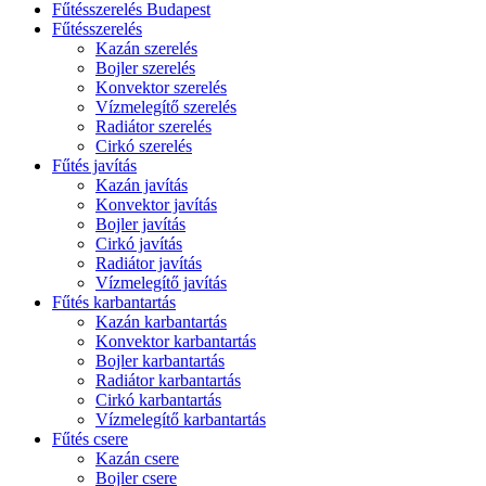
Fűtésszerelés Budapest
Fűtésszerelés
Kazán szerelés
Bojler szerelés
Konvektor szerelés
Vízmelegítő szerelés
Radiátor szerelés
Cirkó szerelés
Fűtés javítás
Kazán javítás
Konvektor javítás
Bojler javítás
Cirkó javítás
Radiátor javítás
Vízmelegítő javítás
Fűtés karbantartás
Kazán karbantartás
Konvektor karbantartás
Bojler karbantartás
Radiátor karbantartás
Cirkó karbantartás
Vízmelegítő karbantartás
Fűtés csere
Kazán csere
Bojler csere