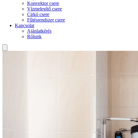
Konvektor csere
Vízmelegítő csere
Cirkó csere
Fűtésrendszer csere
Kapcsolat
Ajánlatkérés
Rólunk