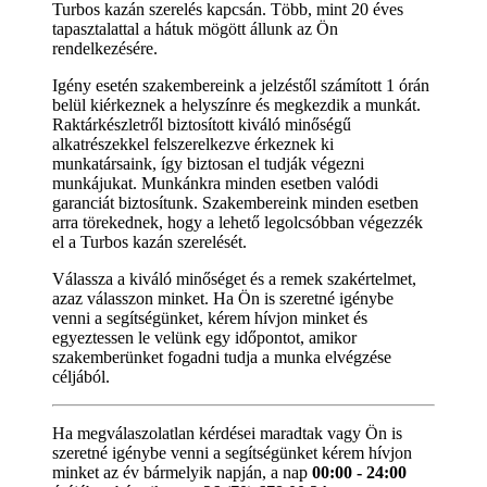
Turbos kazán szerelés kapcsán. Több, mint 20 éves
tapasztalattal a hátuk mögött állunk az Ön
rendelkezésére.
Igény esetén szakembereink a jelzéstől számított 1 órán
belül kiérkeznek a helyszínre és megkezdik a munkát.
Raktárkészletről biztosított kiváló minőségű
alkatrészekkel felszerelkezve érkeznek ki
munkatársaink, így biztosan el tudják végezni
munkájukat. Munkánkra minden esetben valódi
garanciát biztosítunk. Szakembereink minden esetben
arra törekednek, hogy a lehető legolcsóbban végezzék
el a Turbos kazán szerelését.
Válassza a kiváló minőséget és a remek szakértelmet,
azaz válasszon minket. Ha Ön is szeretné igénybe
venni a segítségünket, kérem hívjon minket és
egyeztessen le velünk egy időpontot, amikor
szakemberünket fogadni tudja a munka elvégzése
céljából.
Ha megválaszolatlan kérdései maradtak vagy Ön is
szeretné igénybe venni a segítségünket kérem hívjon
minket az év bármelyik napján, a nap
00:00 - 24:00