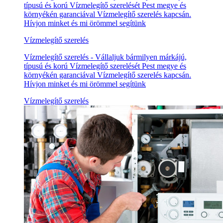
típusú és korú Vízmelegítő szerelését Pest megye és
környékén garanciával Vízmelegítő szerelés kapcsán.
Hívjon minket és mi örömmel segítünk
Vízmelegítő szerelés
Vízmelegítő szerelés - Vállaljuk bármilyen márkájú,
típusú és korú Vízmelegítő szerelését Pest megye és
környékén garanciával Vízmelegítő szerelés kapcsán.
Hívjon minket és mi örömmel segítünk
Vízmelegítő szerelés