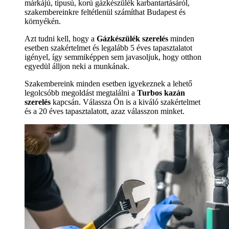
márkájú, típusú, korú gázkészülék karbantartásáról,
szakembereinkre feltétlenül számíthat Budapest és
környékén.
Azt tudni kell, hogy a
Gázkészülék szerelés
minden
esetben szakértelmet és legalább 5 éves tapasztalatot
igényel, így semmiképpen sem javasoljuk, hogy otthon
egyedül álljon neki a munkának.
Szakembereink minden esetben igyekeznek a lehető
legolcsóbb megoldást megtalálni a
Turbos kazán
szerelés
kapcsán. Válassza Ön is a kiváló szakértelmet
és a 20 éves tapasztalatott, azaz válasszon minket.