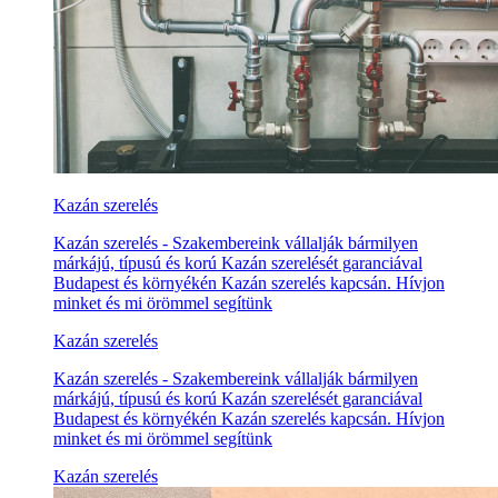
Kazán szerelés
Kazán szerelés - Szakembereink vállalják bármilyen
márkájú, típusú és korú Kazán szerelését garanciával
Budapest és környékén Kazán szerelés kapcsán. Hívjon
minket és mi örömmel segítünk
Kazán szerelés
Kazán szerelés - Szakembereink vállalják bármilyen
márkájú, típusú és korú Kazán szerelését garanciával
Budapest és környékén Kazán szerelés kapcsán. Hívjon
minket és mi örömmel segítünk
Kazán szerelés