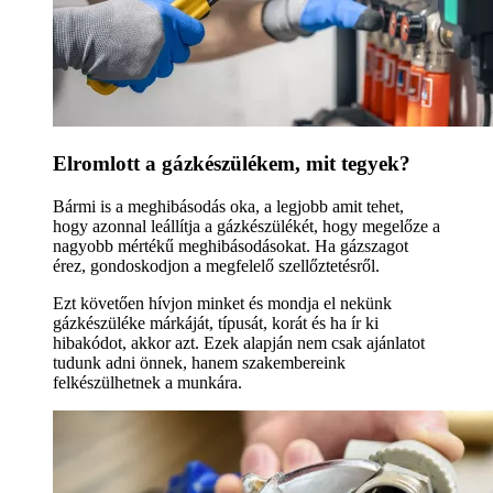
Elromlott a gázkészülékem, mit tegyek?
Bármi is a meghibásodás oka, a legjobb amit tehet,
hogy azonnal leállítja a gázkészülékét, hogy megelőze a
nagyobb mértékű meghibásodásokat. Ha gázszagot
érez, gondoskodjon a megfelelő szellőztetésről.
Ezt követően hívjon minket és mondja el nekünk
gázkészüléke márkáját, típusát, korát és ha ír ki
hibakódot, akkor azt. Ezek alapján nem csak ajánlatot
tudunk adni önnek, hanem szakembereink
felkészülhetnek a munkára.