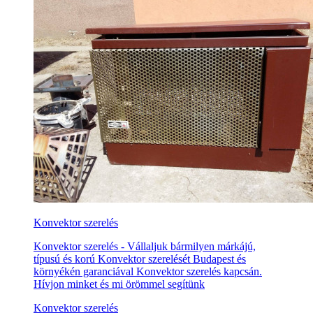
Konvektor szerelés
Konvektor szerelés - Vállaljuk bármilyen márkájú,
típusú és korú Konvektor szerelését Budapest és
környékén garanciával Konvektor szerelés kapcsán.
Hívjon minket és mi örömmel segítünk
Konvektor szerelés