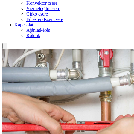
Konvektor csere
Vízmelegítő csere
Cirkó csere
Fűtésrendszer csere
Kapcsolat
Ajánlatkérés
Rólunk