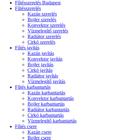
Fűtésszerelés Budapest
Fűtésszerelés
Kazán szerelés
Bojler szerelés
Konvektor szerelés
Vízmelegítő szerelés
Radiátor szerelés
Cirkó szerelés
Fűtés javítás
Kazán javítás
Konvektor javítás
Bojler javítás
Cirkó javítás
Radiátor javítás
Vízmelegítő javítás
Fűtés karbantartás
Kazán karbantartás
Konvektor karbantartás
Bojler karbantartás
Radiátor karbantartás
Cirkó karbantartás
Vízmelegítő karbantartás
Fűtés csere
Kazán csere
Bojler csere