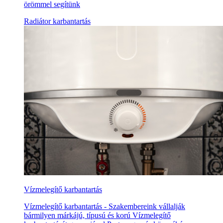
örömmel segítünk
Radiátor karbantartás
Vízmelegítő karbantartás
Vízmelegítő karbantartás - Szakembereink vállalják
bármilyen márkájú, típusú és korú Vízmelegítő