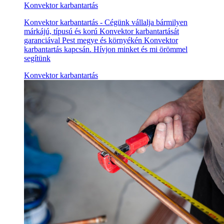
Konvektor karbantartás
Konvektor karbantartás - Cégünk vállalja bármilyen
márkájú, típusú és korú Konvektor karbantartását
garanciával Pest megye és környékén Konvektor
karbantartás kapcsán. Hívjon minket és mi örömmel
segítünk
Konvektor karbantartás