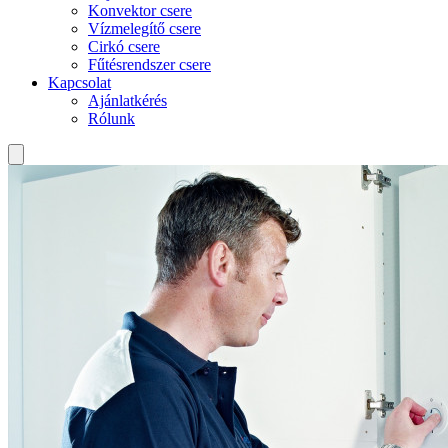
Konvektor csere
Vízmelegítő csere
Cirkó csere
Fűtésrendszer csere
Kapcsolat
Ajánlatkérés
Rólunk