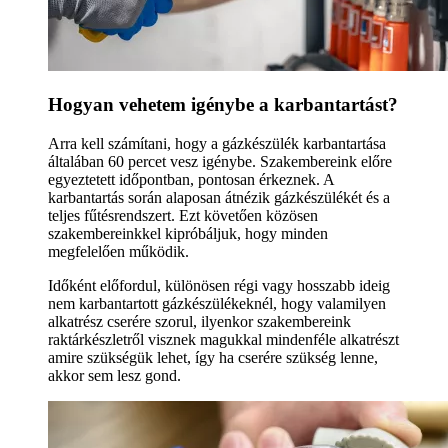
Hogyan vehetem igénybe a karbantartást?
Arra kell számítani, hogy a gázkészülék karbantartása
általában 60 percet vesz igénybe. Szakembereink előre
egyeztetett időpontban, pontosan érkeznek. A
karbantartás során alaposan átnézik gázkészülékét és a
teljes fűtésrendszert. Ezt követően közösen
szakembereinkkel kipróbáljuk, hogy minden
megfelelően működik.
Időként előfordul, különösen régi vagy hosszabb ideig
nem karbantartott gázkészülékeknél, hogy valamilyen
alkatrész cserére szorul, ilyenkor szakembereink
raktárkészletről visznek magukkal mindenféle alkatrészt
amire szükségük lehet, így ha cserére szükség lenne,
akkor sem lesz gond.