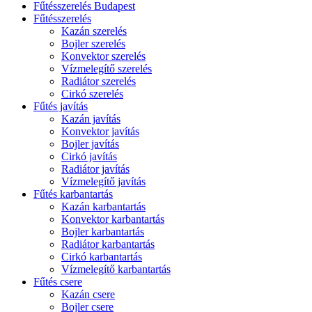
Fűtésszerelés Budapest
Fűtésszerelés
Kazán szerelés
Bojler szerelés
Konvektor szerelés
Vízmelegítő szerelés
Radiátor szerelés
Cirkó szerelés
Fűtés javítás
Kazán javítás
Konvektor javítás
Bojler javítás
Cirkó javítás
Radiátor javítás
Vízmelegítő javítás
Fűtés karbantartás
Kazán karbantartás
Konvektor karbantartás
Bojler karbantartás
Radiátor karbantartás
Cirkó karbantartás
Vízmelegítő karbantartás
Fűtés csere
Kazán csere
Bojler csere