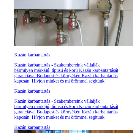
Kazán karbantartás
Kazán karbantartás - Szakembereink vállalják
bármilyen márkájú, típusú és korú Kazán karbantartását
garanciával Budapest és környékén Kazán karbantartás
kapcsán. Hívjon minket és mi örömmel segítünk
Kazán karbantartás
Kazán karbantartás - Szakembereink vállalják
bármilyen márkájú, típusú és korú Kazán karbantartását
garanciával Budapest és környékén Kazán karbantartás
kapcsán. Hívjon minket és mi örömmel segítünk
Kazán karbantartás