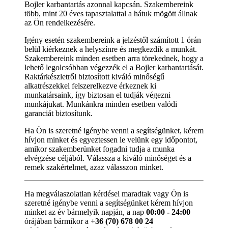
Bojler karbantartás azonnal kapcsán. Szakembereink
több, mint 20 éves tapasztalattal a hátuk mögött állnak
az Ön rendelkezésére.
Igény esetén szakembereink a jelzéstől számított 1 órán
belül kiérkeznek a helyszínre és megkezdik a munkát.
Szakembereink minden esetben arra törekednek, hogy a
lehető legolcsóbban végezzék el a Bojler karbantartását.
Raktárkészletről biztosított kiváló minőségű
alkatrészekkel felszerelkezve érkeznek ki
munkatársaink, így biztosan el tudják végezni
munkájukat. Munkánkra minden esetben valódi
garanciát biztosítunk.
Ha Ön is szeretné igénybe venni a segítségünket, kérem
hívjon minket és egyeztessen le velünk egy időpontot,
amikor szakemberünket fogadni tudja a munka
elvégzése céljából. Válassza a kiváló minőséget és a
remek szakértelmet, azaz válasszon minket.
Ha megválaszolatlan kérdései maradtak vagy Ön is
szeretné igénybe venni a segítségünket kérem hívjon
minket az év bármelyik napján, a nap
00:00 - 24:00
órájában bármikor a
+36 (70) 678 00 24