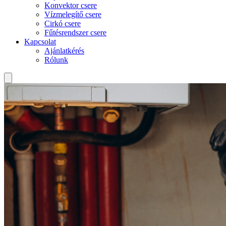
Konvektor csere
Vízmelegítő csere
Cirkó csere
Fűtésrendszer csere
Kapcsolat
Ajánlatkérés
Rólunk