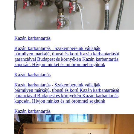
Kazán karbantartás
Kazán karbantartás - Szakembereink vállalják
bármilyen márkájú, típusú és korú Kazán karbantartását
garanciával Budapest és környékén Kazán karbantartás
kapcsán. Hívjon minket és mi örömmel segítünk
Kazán karbantartás
Kazán karbantartás - Szakembereink vállalják
bármilyen márkájú, típusú és korú Kazán karbantartását
garanciával Budapest és környékén Kazán karbantartás
kapcsán. Hívjon minket és mi örömmel segítünk
Kazán karbantartás