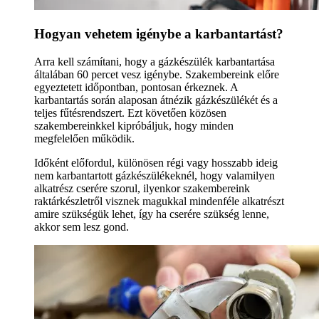
Hogyan vehetem igénybe a karbantartást?
Arra kell számítani, hogy a gázkészülék karbantartása
általában 60 percet vesz igénybe. Szakembereink előre
egyeztetett időpontban, pontosan érkeznek. A
karbantartás során alaposan átnézik gázkészülékét és a
teljes fűtésrendszert. Ezt követően közösen
szakembereinkkel kipróbáljuk, hogy minden
megfelelően működik.
Időként előfordul, különösen régi vagy hosszabb ideig
nem karbantartott gázkészülékeknél, hogy valamilyen
alkatrész cserére szorul, ilyenkor szakembereink
raktárkészletről visznek magukkal mindenféle alkatrészt
amire szükségük lehet, így ha cserére szükség lenne,
akkor sem lesz gond.