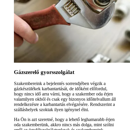
Gázszerelő gyorsszolgálat
Szakembereink a bejelentés sorrendjében végzik a
gázkészülékek karbantartását, de időként előfordul,
hogy nincs idő arra várni, hogy a szakember oda érjen
valamilyen okból és csak egy bizonyos időitelvallum áll
rendelkezésre a karbantartás elvégzésére. Rendszerint a
szálláshelyek szoktak ilyen igénynel élni.
Ha Ön is azt szeretné, hogy a lehető leghamarabb érjen
oda szakemberünk, akkro nincs más dolga, mint szólni
erről az ügyfélszolgálatunknak és szakembereink