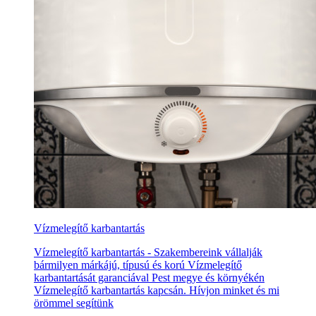
Vízmelegítő karbantartás
Vízmelegítő karbantartás - Szakembereink vállalják
bármilyen márkájú, típusú és korú Vízmelegítő
karbantartását garanciával Pest megye és környékén
Vízmelegítő karbantartás kapcsán. Hívjon minket és mi
örömmel segítünk