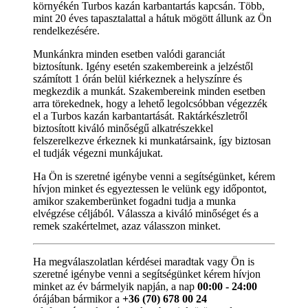
környékén Turbos kazán karbantartás kapcsán. Több,
mint 20 éves tapasztalattal a hátuk mögött állunk az Ön
rendelkezésére.
Munkánkra minden esetben valódi garanciát
biztosítunk. Igény esetén szakembereink a jelzéstől
számított 1 órán belül kiérkeznek a helyszínre és
megkezdik a munkát. Szakembereink minden esetben
arra törekednek, hogy a lehető legolcsóbban végezzék
el a Turbos kazán karbantartását. Raktárkészletről
biztosított kiváló minőségű alkatrészekkel
felszerelkezve érkeznek ki munkatársaink, így biztosan
el tudják végezni munkájukat.
Ha Ön is szeretné igénybe venni a segítségünket, kérem
hívjon minket és egyeztessen le velünk egy időpontot,
amikor szakemberünket fogadni tudja a munka
elvégzése céljából. Válassza a kiváló minőséget és a
remek szakértelmet, azaz válasszon minket.
Ha megválaszolatlan kérdései maradtak vagy Ön is
szeretné igénybe venni a segítségünket kérem hívjon
minket az év bármelyik napján, a nap
00:00 - 24:00
órájában bármikor a
+36 (70) 678 00 24