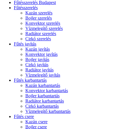
Fűtésszerelés Budapest
Fűtésszerelés
Kazán szerelés
Bojler szerelés
Konvektor szerelés
Vízmelegítő szerelés
Radiátor szerelés
Cirkó szerelés
Fűtés javítás
Kazán javítás
Konvektor javítás
Bojler javítás
Cirkó javítás
Radiátor javítás
Vízmelegítő javítás
Fűtés karbantartás
Kazán karbantartás
Konvektor karbantartás
Bojler karbantartás
Radiátor karbantartás
Cirkó karbantartás
Vízmelegítő karbantartás
Fűtés csere
Kazán csere
Bojler csere