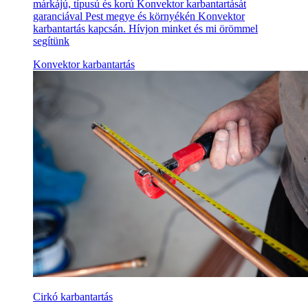
márkájú, típusú és korú Konvektor karbantartását
garanciával Pest megye és környékén Konvektor
karbantartás kapcsán. Hívjon minket és mi örömmel
segítünk
Konvektor karbantartás
Cirkó karbantartás