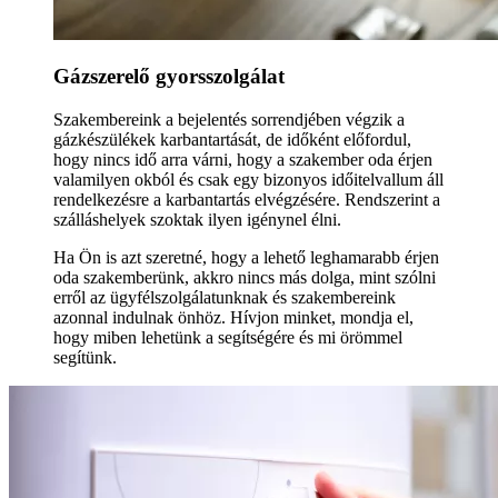
Gázszerelő gyorsszolgálat
Szakembereink a bejelentés sorrendjében végzik a
gázkészülékek karbantartását, de időként előfordul,
hogy nincs idő arra várni, hogy a szakember oda érjen
valamilyen okból és csak egy bizonyos időitelvallum áll
rendelkezésre a karbantartás elvégzésére. Rendszerint a
szálláshelyek szoktak ilyen igénynel élni.
Ha Ön is azt szeretné, hogy a lehető leghamarabb érjen
oda szakemberünk, akkro nincs más dolga, mint szólni
erről az ügyfélszolgálatunknak és szakembereink
azonnal indulnak önhöz. Hívjon minket, mondja el,
hogy miben lehetünk a segítségére és mi örömmel
segítünk.