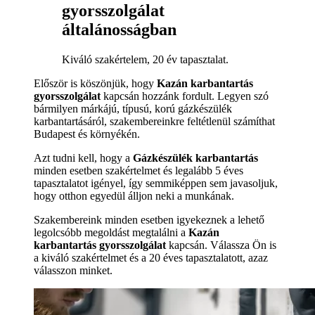
gyorsszolgálat
általánosságban
Kiváló szakértelem, 20 év tapasztalat.
Először is köszönjük, hogy
Kazán karbantartás
gyorsszolgálat
kapcsán hozzánk fordult. Legyen szó
bármilyen márkájú, típusú, korú gázkészülék
karbantartásáról, szakembereinkre feltétlenül számíthat
Budapest és környékén.
Azt tudni kell, hogy a
Gázkészülék karbantartás
minden esetben szakértelmet és legalább 5 éves
tapasztalatot igényel, így semmiképpen sem javasoljuk,
hogy otthon egyedül álljon neki a munkának.
Szakembereink minden esetben igyekeznek a lehető
legolcsóbb megoldást megtalálni a
Kazán
karbantartás gyorsszolgálat
kapcsán. Válassza Ön is
a kiváló szakértelmet és a 20 éves tapasztalatott, azaz
válasszon minket.