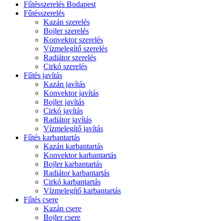
Fűtésszerelés Budapest
Fűtésszerelés
Kazán szerelés
Bojler szerelés
Konvektor szerelés
Vízmelegítő szerelés
Radiátor szerelés
Cirkó szerelés
Fűtés javítás
Kazán javítás
Konvektor javítás
Bojler javítás
Cirkó javítás
Radiátor javítás
Vízmelegítő javítás
Fűtés karbantartás
Kazán karbantartás
Konvektor karbantartás
Bojler karbantartás
Radiátor karbantartás
Cirkó karbantartás
Vízmelegítő karbantartás
Fűtés csere
Kazán csere
Bojler csere