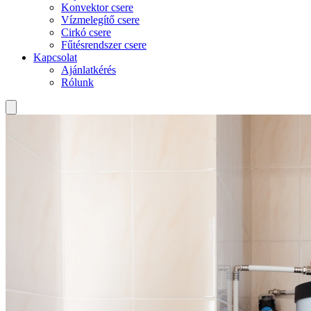
Konvektor csere
Vízmelegítő csere
Cirkó csere
Fűtésrendszer csere
Kapcsolat
Ajánlatkérés
Rólunk