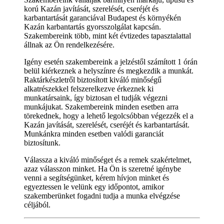
korú Kazán javítását, szerelését, cseréjét és
karbantartását garanciával Budapest és környékén
Kazán karbantartás gyorsszolgálat kapcsán.
Szakembereink több, mint két évtizedes tapasztalattal
állnak az Ön rendelkezésére.
Igény esetén szakembereink a jelzéstől számított 1 órán
belül kiérkeznek a helyszínre és megkezdik a munkát.
Raktárkészletről biztosított kiváló minőségű
alkatrészekkel felszerelkezve érkeznek ki
munkatársaink, így biztosan el tudják végezni
munkájukat. Szakembereink minden esetben arra
törekednek, hogy a lehető legolcsóbban végezzék el a
Kazán javítását, szerelését, cseréjét és karbantartását.
Munkánkra minden esetben valódi garanciát
biztosítunk.
Válassza a kiváló minőséget és a remek szakértelmet,
azaz válasszon minket. Ha Ön is szeretné igénybe
venni a segítségünket, kérem hívjon minket és
egyeztessen le velünk egy időpontot, amikor
szakemberünket fogadni tudja a munka elvégzése
céljából.