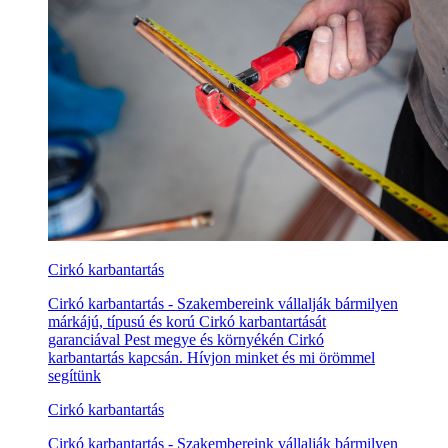
Cirkó karbantartás
Cirkó karbantartás - Szakembereink vállalják bármilyen
márkájú, típusú és korú Cirkó karbantartását
garanciával Pest megye és környékén Cirkó
karbantartás kapcsán. Hívjon minket és mi örömmel
segítünk
Cirkó karbantartás
Cirkó karbantartás - Szakembereink vállalják bármilyen