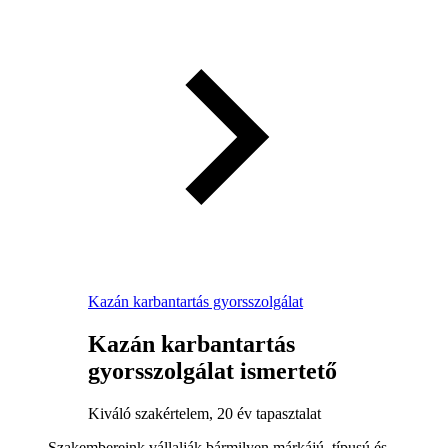
Kazán karbantartás gyorsszolgálat
Kazán karbantartás
gyorsszolgálat ismertető
Kiváló szakértelem, 20 év tapasztalat
Szakembereink vállalják bármilyen márkájú, típusú és