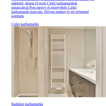
márkájú, típusú és korú Cirkó karbantartását
garanciával Pest megye és környékén Cirkó
karbantartás kapcsán. Hívjon minket és mi örömmel
segítünk
Cirkó karbantartás
Radiátor karbantartás