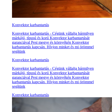
Konvektor karbantartás
Konvektor karbantartás - Cégünk vállalja bármilyen
márkájú, típusú és korú Konvektor karbantartását
garanciával Pest megye és környékén Konvektor
karbantartás kapcsán. Hívjon minket és mi örömmel
segítünk
Konvektor karbantartás
Konvektor karbantartás - Cégünk vállalja bármilyen
márkájú, típusú és korú Konvektor karbantartását
garanciával Pest megye és környékén Konvektor
karbantartás kapcsán. Hívjon minket és mi örömmel
segítünk
Konvektor karbantartás