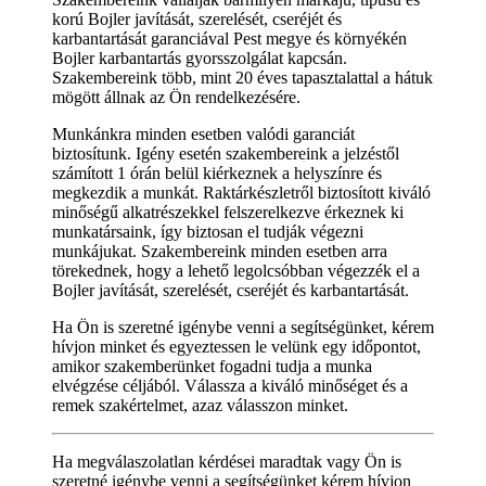
korú Bojler javítását, szerelését, cseréjét és
karbantartását garanciával Pest megye és környékén
Bojler karbantartás gyorsszolgálat kapcsán.
Szakembereink több, mint 20 éves tapasztalattal a hátuk
mögött állnak az Ön rendelkezésére.
Munkánkra minden esetben valódi garanciát
biztosítunk. Igény esetén szakembereink a jelzéstől
számított 1 órán belül kiérkeznek a helyszínre és
megkezdik a munkát. Raktárkészletről biztosított kiváló
minőségű alkatrészekkel felszerelkezve érkeznek ki
munkatársaink, így biztosan el tudják végezni
munkájukat. Szakembereink minden esetben arra
törekednek, hogy a lehető legolcsóbban végezzék el a
Bojler javítását, szerelését, cseréjét és karbantartását.
Ha Ön is szeretné igénybe venni a segítségünket, kérem
hívjon minket és egyeztessen le velünk egy időpontot,
amikor szakemberünket fogadni tudja a munka
elvégzése céljából. Válassza a kiváló minőséget és a
remek szakértelmet, azaz válasszon minket.
Ha megválaszolatlan kérdései maradtak vagy Ön is
szeretné igénybe venni a segítségünket kérem hívjon