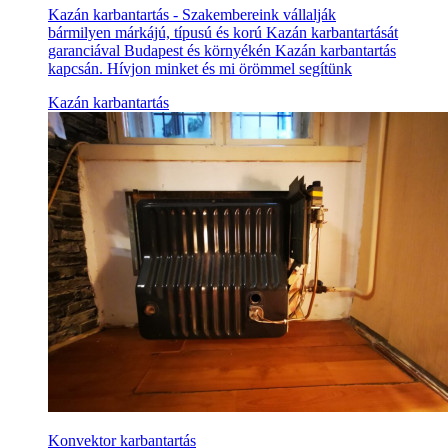
Kazán karbantartás - Szakembereink vállalják
bármilyen márkájú, típusú és korú Kazán karbantartását
garanciával Budapest és környékén Kazán karbantartás
kapcsán. Hívjon minket és mi örömmel segítünk
Kazán karbantartás
Konvektor karbantartás