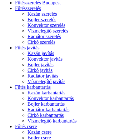
Fűtésszerelés Budapest
Fűtésszerelés
Kazán szerelés
Bojler szerelés
Konvektor szerelés
Vízmelegítő szerelés
Radiátor szerelés
Cirkó szerelés
Fűtés javítás
Kazán javítás
Konvektor javítás
Bojler javítás
Cirkó javítás
Radiátor javítás
Vízmelegítő javítás
Fűtés karbantartás
Kazán karbantartás
Konvektor karbantartás
Bojler karbantartás
Radiátor karbantartás
Cirkó karbantartás
Vízmelegítő karbantartás
Fűtés csere
Kazán csere
Bojler csere