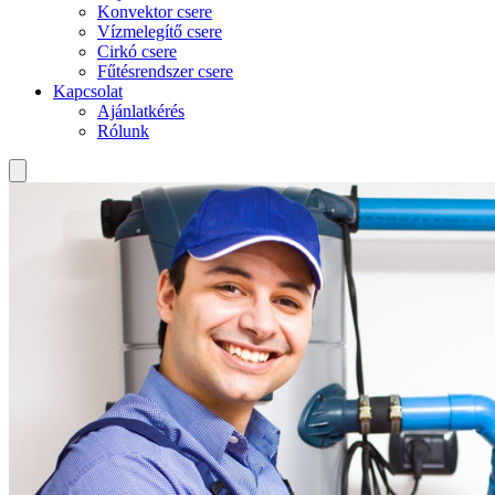
Konvektor csere
Vízmelegítő csere
Cirkó csere
Fűtésrendszer csere
Kapcsolat
Ajánlatkérés
Rólunk