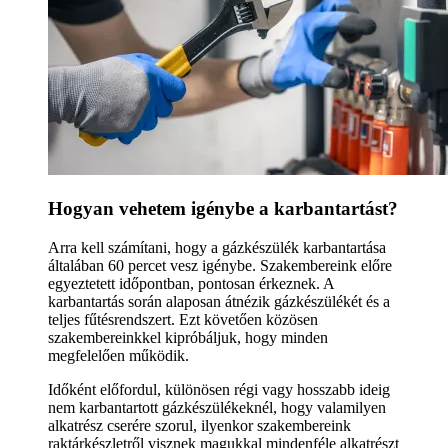
Hogyan vehetem igénybe a karbantartást?
Arra kell számítani, hogy a gázkészülék karbantartása
általában 60 percet vesz igénybe. Szakembereink előre
egyeztetett időpontban, pontosan érkeznek. A
karbantartás során alaposan átnézik gázkészülékét és a
teljes fűtésrendszert. Ezt követően közösen
szakembereinkkel kipróbáljuk, hogy minden
megfelelően működik.
Időként előfordul, különösen régi vagy hosszabb ideig
nem karbantartott gázkészülékeknél, hogy valamilyen
alkatrész cserére szorul, ilyenkor szakembereink
raktárkészletről visznek magukkal mindenféle alkatrészt