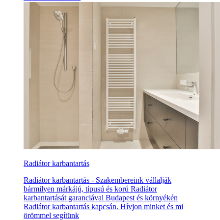
Radiátor karbantartás
Radiátor karbantartás - Szakembereink vállalják
bármilyen márkájú, típusú és korú Radiátor
karbantartását garanciával Budapest és környékén
Radiátor karbantartás kapcsán. Hívjon minket és mi
örömmel segítünk