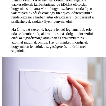
Szakembereink a bejelentés sorrendjében végzik a
gázkészülékek karbantartását, de időként előfordul,
hogy nincs idő arra várni, hogy a szakember oda érjen
valamilyen okból és csak egy bizonyos időitelvallum áll
rendelkezésre a karbantartás elvégzésére. Rendszerint a
szálláshelyek szoktak ilyen igénynel élni.
Ha Ön is azt szeretné, hogy a lehető leghamarabb érjen
oda szakemberünk, akkro nincs más dolga, mint szólni
erről az ügyfélszolgálatunknak és szakembereink
azonnal indulnak önhöz. Hívjon minket, mondja el,
hogy miben lehetünk a segítségére és mi örömmel
segítünk.