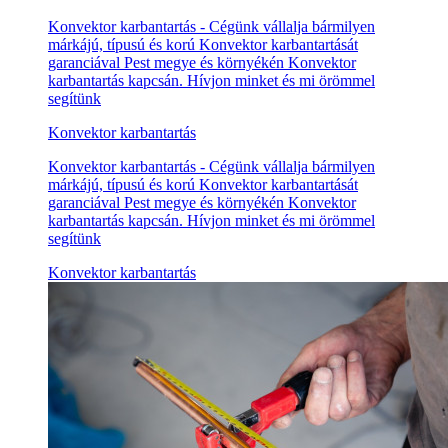
Konvektor karbantartás - Cégünk vállalja bármilyen
márkájú, típusú és korú Konvektor karbantartását
garanciával Pest megye és környékén Konvektor
karbantartás kapcsán. Hívjon minket és mi örömmel
segítünk
Konvektor karbantartás
Konvektor karbantartás - Cégünk vállalja bármilyen
márkájú, típusú és korú Konvektor karbantartását
garanciával Pest megye és környékén Konvektor
karbantartás kapcsán. Hívjon minket és mi örömmel
segítünk
Konvektor karbantartás