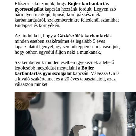
Először is köszönjük, hogy
Bojler karbantartás
gyorsszolgálat
kapcsán hozzánk fordult. Legyen szó
bármilyen márkájú, típusú, korú gázkészülék
karbantartásáról, szakembereinkre feltétlenül számíthat
Budapest és környékén.
Azt tudni kell, hogy a
Gázkészülék karbantartás
minden esetben szakértelmet és legalább 5 éves
tapasztalatot igényel, így semmiképpen sem javasoljuk,
hogy otthon egyedül álljon neki a munkának.
Szakembereink minden esetben igyekeznek a lehető
legolcsóbb megoldást megtalálni a
Bojler
karbantartás gyorsszolgálat
kapcsán. Válassza Ön is
a kiváló szakértelmet és a 20 éves tapasztalatott, azaz
válasszon minket.