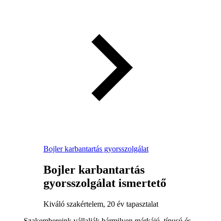
Bojler karbantartás gyorsszolgálat
Bojler karbantartás
gyorsszolgálat ismertető
Kiváló szakértelem, 20 év tapasztalat
Szakembereink vállalják bármilyen márkájú, típusú és