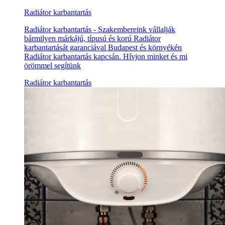
Radiátor karbantartás
Radiátor karbantartás - Szakembereink vállalják
bármilyen márkájú, típusú és korú Radiátor
karbantartását garanciával Budapest és környékén
Radiátor karbantartás kapcsán. Hívjon minket és mi
örömmel segítünk
Radiátor karbantartás