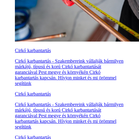
Cirkó karbantartás
Cirkó karbantartás - Szakembereink vállalják bármilyen
márkájú, típusú és korú Cirkó karbantartását
garanciával Pest megye és környékén Cirkó
karbantartás kapcsán. Hívjon minket és mi örömmel
segítünk
Cirkó karbantartás
Cirkó karbantartás - Szakembereink vállalják bármilyen
márkájú, típusú és korú Cirkó karbantartását
garanciával Pest megye és környékén Cirkó
karbantartás kapcsán. Hívjon minket és mi örömmel
segítünk
Cirkó karbantartás