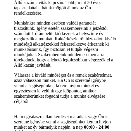
Álló kazán javítás kapcsán. Több, mint 20 éves
tapasztalattal a hátuk mögött állunk az Ön
rendelkezésére.
Munkánkra minden esetben valódi garanciát
biztosítunk. Igény esetén szakembereink a jelzéstől
számított 1 órán belül kiérkeznek a helyszínre és
megkezdik a munkát. Raktárkészletről biztosított kiváló
minőségű alkatrészekkel felszerelkezve érkeznek ki
munkatársaink, így biztosan el tudják végezni
munkájukat. Szakembereink minden esetben arra
törekednek, hogy a lehető legolcsóbban végezzék el a
Álló kazán javítását.
Válassza a kiváló minőséget és a remek szakértelmet,
azaz válasszon minket. Ha Ön is szeretné igénybe
venni a segítségünket, kérem hívjon minket és
egyeztessen le velünk egy időpontot, amikor
szakemberünket fogadni tudja a munka elvégzése
céljából.
Ha megválaszolatlan kérdései maradtak vagy Ön is
szeretné igénybe venni a segítségünket kérem hívjon
minket az év bármelyik napján, a nap
00:00 - 24:00