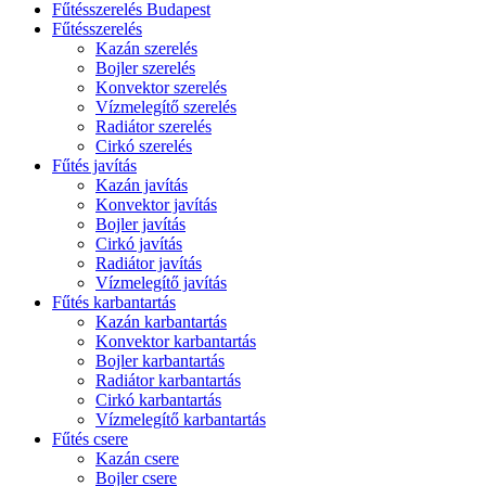
Fűtésszerelés Budapest
Fűtésszerelés
Kazán szerelés
Bojler szerelés
Konvektor szerelés
Vízmelegítő szerelés
Radiátor szerelés
Cirkó szerelés
Fűtés javítás
Kazán javítás
Konvektor javítás
Bojler javítás
Cirkó javítás
Radiátor javítás
Vízmelegítő javítás
Fűtés karbantartás
Kazán karbantartás
Konvektor karbantartás
Bojler karbantartás
Radiátor karbantartás
Cirkó karbantartás
Vízmelegítő karbantartás
Fűtés csere
Kazán csere
Bojler csere