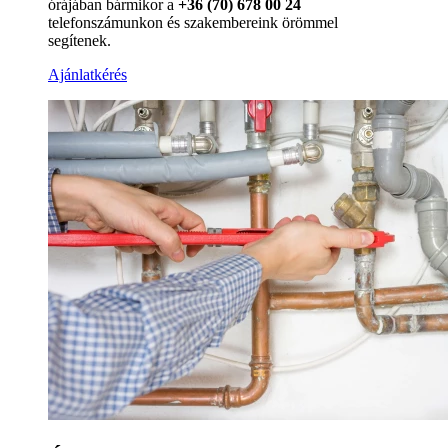
órájában bármikor a
+36 (70) 678 00 24
telefonszámunkon és szakembereink örömmel
segítenek.
Ajánlatkérés