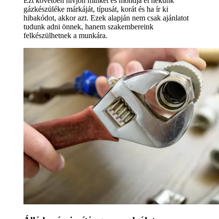
Ezt követően hívjon minket és mondja el nekünk
gázkészüléke márkáját, típusát, korát és ha ír ki
hibakódot, akkor azt. Ezek alapján nem csak ajánlatot
tudunk adni önnek, hanem szakembereink
felkészülhetnek a munkára.