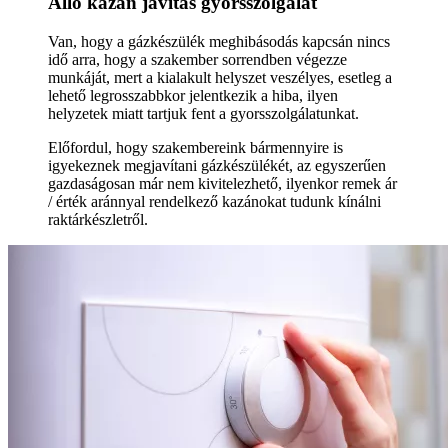
Álló kazán javítás gyorsszolgálat
Van, hogy a gázkészülék meghibásodás kapcsán nincs
idő arra, hogy a szakember sorrendben végezze
munkáját, mert a kialakult helyszet veszélyes, esetleg a
lehető legrosszabbkor jelentkezik a hiba, ilyen
helyzetek miatt tartjuk fent a gyorsszolgálatunkat.
Előfordul, hogy szakembereink bármennyire is
igyekeznek megjavítani gázkészülékét, az egyszerűen
gazdaságosan már nem kivitelezhető, ilyenkor remek ár
/ érték aránnyal rendelkező kazánokat tudunk kínálni
raktárkészletről.