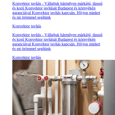
Konvektor javítás - Vállaljuk bármilyen márkájú, típusú
és korú Konvektor javítását Budapest és környékén
garanciával Konvektor javítás kapcsán. Hívjon minket
és mi örömmel segítünk
Konvektor javítás
Konvektor javítás - Vállaljuk bármilyen márkájú, típusú
és korú Konvektor javítását Budapest és környékén
garanciával Konvektor javítás kapcsán. Hívjon minket
és mi örömmel segítünk
Konvektor javítás