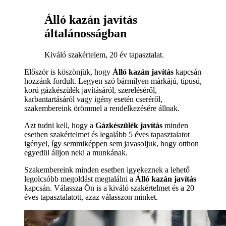
Álló kazán javítás
általánosságban
Kiváló szakértelem, 20 év tapasztalat.
Először is köszönjük, hogy
Álló kazán javítás
kapcsán
hozzánk fordult. Legyen szó bármilyen márkájú, típusú,
korú gázkészülék javításáról, szereléséről,
karbantartásáról vagy igény esetén cseréről,
szakembereink örömmel a rendelkezésére állnak.
Azt tudni kell, hogy a
Gázkészülék javítás
minden
esetben szakértelmet és legalább 5 éves tapasztalatot
igényel, így semmiképpen sem javasoljuk, hogy otthon
egyedül álljon neki a munkának.
Szakembereink minden esetben igyekeznek a lehető
legolcsóbb megoldást megtalálni a
Álló kazán javítás
kapcsán. Válassza Ön is a kiváló szakértelmet és a 20
éves tapasztalatott, azaz válasszon minket.