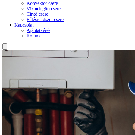
Konvektor csere
Vízmelegítő csere
Cirkó csere
Fűtésrendszer csere
Kapcsolat
Ajánlatkérés
Rólunk