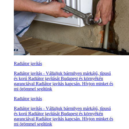
Radiátor javítás
Radiátor javítás - Vállaljuk bármilyen márkájú, típusú
és korú Radiátor javítását Budapest és környékén
garanciával Radiátor javítás kapcsán. Hívjon minket és
mi örömmel segítünk
Radiátor javítás
Radiátor javítás - Vállaljuk bármilyen márkájú, típusú
és korú Radiátor javítását Budapest és környékén
garanciával Radiátor javítás kapcsán. Hívjon minket és
mi örömmel segítünk