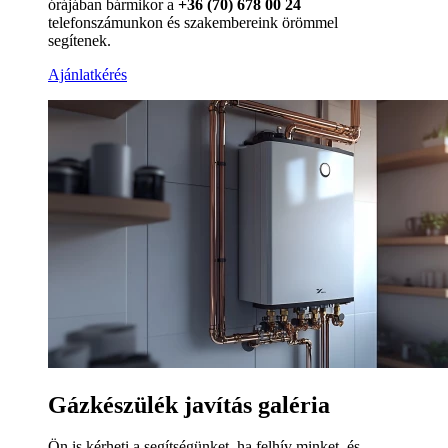
órájában bármikor a
+36 (70) 678 00 24
telefonszámunkon és szakembereink örömmel
segítenek.
Ajánlatkérés
Gázkészülék javítás galéria
Ön is kérheti a segítségünket, ha felhív minket, és