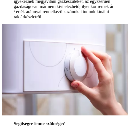
igyekeznek megjavítani gázkészülékét, az egyszerűen
gazdaságosan már nem kivitelezhető, ilyenkor remek ár
/ érték aránnyal rendelkező kazánokat tudunk kínálni
raktárkészletről.
Segítségre lenne szüksége?