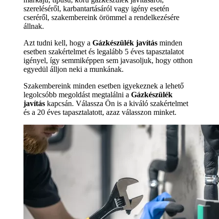
szereléséről, karbantartásáról vagy igény esetén
cseréről, szakembereink örömmel a rendelkezésére
állnak.
Azt tudni kell, hogy a
Gázkészülék javítás
minden
esetben szakértelmet és legalább 5 éves tapasztalatot
igényel, így semmiképpen sem javasoljuk, hogy otthon
egyedül álljon neki a munkának.
Szakembereink minden esetben igyekeznek a lehető
legolcsóbb megoldást megtalálni a
Gázkészülék
javítás
kapcsán. Válassza Ön is a kiváló szakértelmet
és a 20 éves tapasztalatott, azaz válasszon minket.