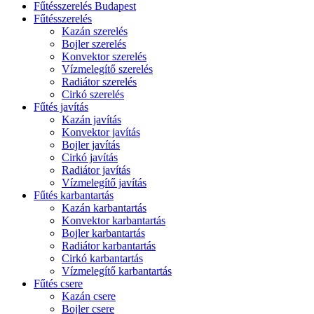
Fűtésszerelés Budapest
Fűtésszerelés
Kazán szerelés
Bojler szerelés
Konvektor szerelés
Vízmelegítő szerelés
Radiátor szerelés
Cirkó szerelés
Fűtés javítás
Kazán javítás
Konvektor javítás
Bojler javítás
Cirkó javítás
Radiátor javítás
Vízmelegítő javítás
Fűtés karbantartás
Kazán karbantartás
Konvektor karbantartás
Bojler karbantartás
Radiátor karbantartás
Cirkó karbantartás
Vízmelegítő karbantartás
Fűtés csere
Kazán csere
Bojler csere