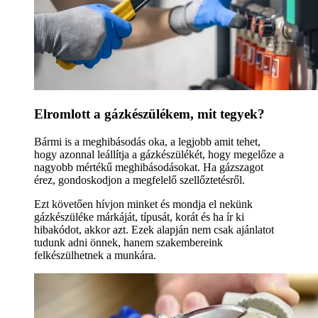
Elromlott a gázkészülékem, mit tegyek?
Bármi is a meghibásodás oka, a legjobb amit tehet,
hogy azonnal leállítja a gázkészülékét, hogy megelőze a
nagyobb mértékű meghibásodásokat. Ha gázszagot
érez, gondoskodjon a megfelelő szellőztetésről.
Ezt követően hívjon minket és mondja el nekünk
gázkészüléke márkáját, típusát, korát és ha ír ki
hibakódot, akkor azt. Ezek alapján nem csak ajánlatot
tudunk adni önnek, hanem szakembereink
felkészülhetnek a munkára.