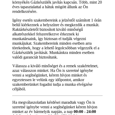
környékén Gázkészülék javítás kapcsán. Több, mint 20
éves tapasztalattal a hátuk mögött állunk az Ön
rendelkezésére.
Igény esetén szakembereink a jelzéstől számított 1 órán
belül kiérkeznek a helyszínre és megkezdik a munkát.
Raktárkészletről biztosított kiváló minőségű
alkatrészekkel felszerelkezve érkeznek ki
munkatársaink, így biztosan el tudják végezni
munkájukat. Szakembereink minden esetben arra
törekednek, hogy a lehető legolcsóbban végezzék el a
Gázkészülék javítását. Munkánkra minden esetben
valódi garanciát biztosítunk.
Válassza a kiváló minőséget és a remek szakértelmet,
azaz válasszon minket. Ha Ön is szeretné igénybe
venni a segítségünket, kérem hívjon minket és
egyeztessen le velünk egy időpontot, amikor
szakemberünket fogadni tudja a munka elvégzése
céljából.
Ha megválaszolatlan kérdései maradtak vagy Ön is
szeretné igénybe venni a segítségünket kérem hívjon
minket az év bármelyik napján, a nap
00:00 - 24:00