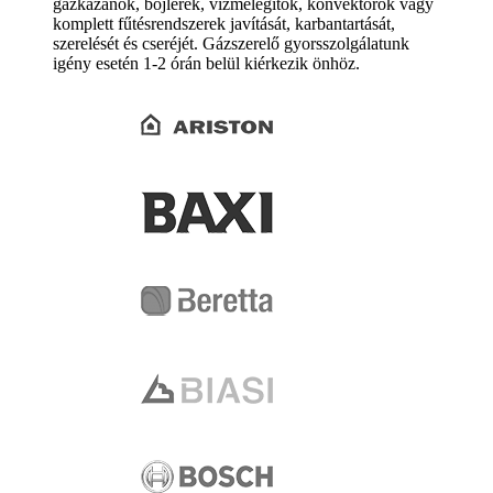
gázkazánok, bojlerek, vízmelegítők, konvektorok vagy
komplett fűtésrendszerek javítását, karbantartását,
szerelését és cseréjét. Gázszerelő gyorsszolgálatunk
igény esetén 1-2 órán belül kiérkezik önhöz.