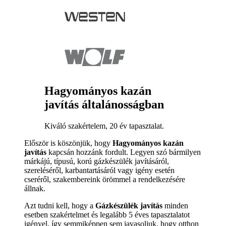
Hagyományos kazán
javítás általánosságban
Kiváló szakértelem, 20 év tapasztalat.
Először is köszönjük, hogy
Hagyományos kazán
javítás
kapcsán hozzánk fordult. Legyen szó bármilyen
márkájú, típusú, korú gázkészülék javításáról,
szereléséről, karbantartásáról vagy igény esetén
cseréről, szakembereink örömmel a rendelkezésére
állnak.
Azt tudni kell, hogy a
Gázkészülék javítás
minden
esetben szakértelmet és legalább 5 éves tapasztalatot
igényel, így semmiképpen sem javasoljuk, hogy otthon