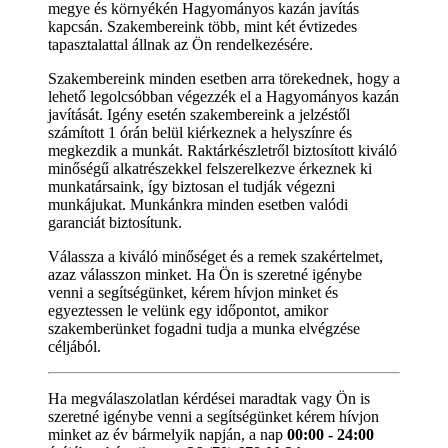
megye és környékén Hagyományos kazán javítás
kapcsán. Szakembereink több, mint két évtizedes
tapasztalattal állnak az Ön rendelkezésére.
Szakembereink minden esetben arra törekednek, hogy a
lehető legolcsóbban végezzék el a Hagyományos kazán
javítását. Igény esetén szakembereink a jelzéstől
számított 1 órán belül kiérkeznek a helyszínre és
megkezdik a munkát. Raktárkészletről biztosított kiváló
minőségű alkatrészekkel felszerelkezve érkeznek ki
munkatársaink, így biztosan el tudják végezni
munkájukat. Munkánkra minden esetben valódi
garanciát biztosítunk.
Válassza a kiváló minőséget és a remek szakértelmet,
azaz válasszon minket. Ha Ön is szeretné igénybe
venni a segítségünket, kérem hívjon minket és
egyeztessen le velünk egy időpontot, amikor
szakemberünket fogadni tudja a munka elvégzése
céljából.
Ha megválaszolatlan kérdései maradtak vagy Ön is
szeretné igénybe venni a segítségünket kérem hívjon
minket az év bármelyik napján, a nap
00:00 - 24:00