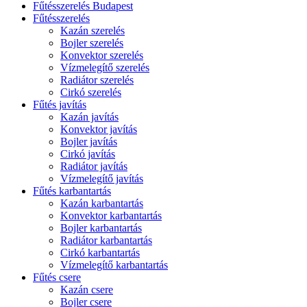
Fűtésszerelés Budapest
Fűtésszerelés
Kazán szerelés
Bojler szerelés
Konvektor szerelés
Vízmelegítő szerelés
Radiátor szerelés
Cirkó szerelés
Fűtés javítás
Kazán javítás
Konvektor javítás
Bojler javítás
Cirkó javítás
Radiátor javítás
Vízmelegítő javítás
Fűtés karbantartás
Kazán karbantartás
Konvektor karbantartás
Bojler karbantartás
Radiátor karbantartás
Cirkó karbantartás
Vízmelegítő karbantartás
Fűtés csere
Kazán csere
Bojler csere