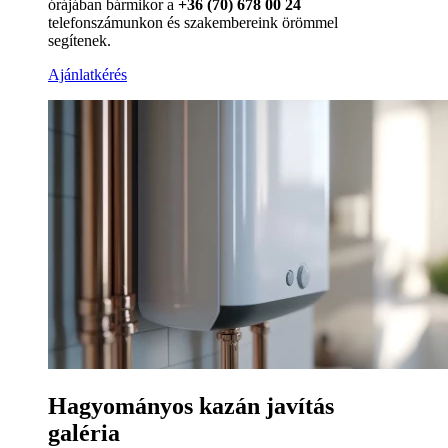
órájában bármikor a
+36 (70) 678 00 24
telefonszámunkon és szakembereink örömmel
segítenek.
Ajánlatkérés
Hagyományos kazán javítás
galéria