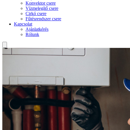
Konvektor csere
Vízmelegítő csere
Cirkó csere
Fűtésrendszer csere
Kapcsolat
Ajánlatkérés
Rólunk