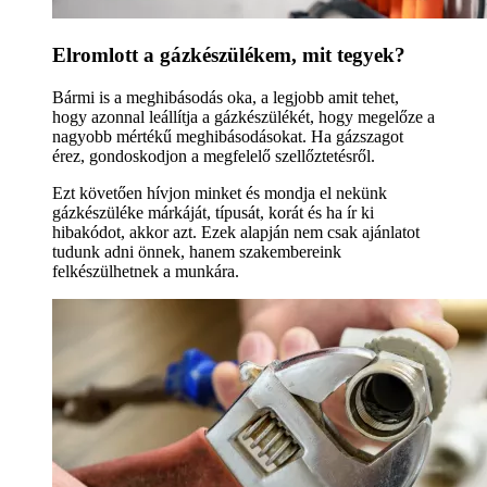
Elromlott a gázkészülékem, mit tegyek?
Bármi is a meghibásodás oka, a legjobb amit tehet,
hogy azonnal leállítja a gázkészülékét, hogy megelőze a
nagyobb mértékű meghibásodásokat. Ha gázszagot
érez, gondoskodjon a megfelelő szellőztetésről.
Ezt követően hívjon minket és mondja el nekünk
gázkészüléke márkáját, típusát, korát és ha ír ki
hibakódot, akkor azt. Ezek alapján nem csak ajánlatot
tudunk adni önnek, hanem szakembereink
felkészülhetnek a munkára.