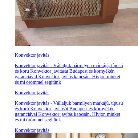
Konvektor javítás
Konvektor javítás - Vállaljuk bármilyen márkájú, típusú
és korú Konvektor javítását Budapest és környékén
garanciával Konvektor javítás kapcsán. Hívjon minket
és mi örömmel segítünk
Konvektor javítás
Konvektor javítás - Vállaljuk bármilyen márkájú, típusú
és korú Konvektor javítását Budapest és környékén
garanciával Konvektor javítás kapcsán. Hívjon minket
és mi örömmel segítünk
Konvektor javítás