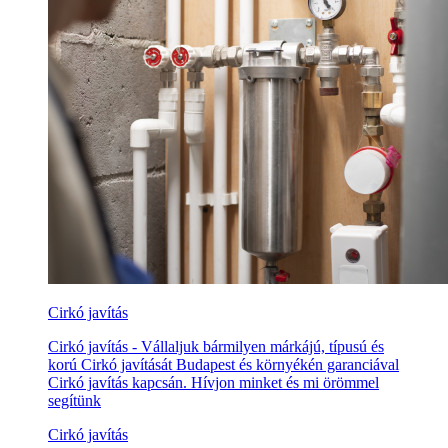
Cirkó javítás
Cirkó javítás - Vállaljuk bármilyen márkájú, típusú és
korú Cirkó javítását Budapest és környékén garanciával
Cirkó javítás kapcsán. Hívjon minket és mi örömmel
segítünk
Cirkó javítás