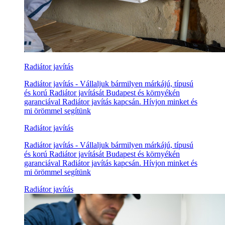
Radiátor javítás
Radiátor javítás - Vállaljuk bármilyen márkájú, típusú
és korú Radiátor javítását Budapest és környékén
garanciával Radiátor javítás kapcsán. Hívjon minket és
mi örömmel segítünk
Radiátor javítás
Radiátor javítás - Vállaljuk bármilyen márkájú, típusú
és korú Radiátor javítását Budapest és környékén
garanciával Radiátor javítás kapcsán. Hívjon minket és
mi örömmel segítünk
Radiátor javítás