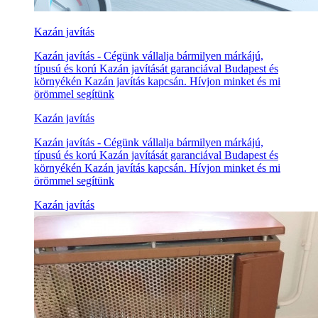
Kazán javítás
Kazán javítás - Cégünk vállalja bármilyen márkájú,
típusú és korú Kazán javítását garanciával Budapest és
környékén Kazán javítás kapcsán. Hívjon minket és mi
örömmel segítünk
Kazán javítás
Kazán javítás - Cégünk vállalja bármilyen márkájú,
típusú és korú Kazán javítását garanciával Budapest és
környékén Kazán javítás kapcsán. Hívjon minket és mi
örömmel segítünk
Kazán javítás