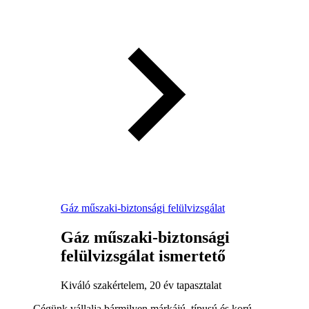
Gáz műszaki-biztonsági felülvizsgálat
Gáz műszaki-biztonsági
felülvizsgálat ismertető
Kiváló szakértelem, 20 év tapasztalat
Cégünk vállalja bármilyen márkájú, típusú és korú