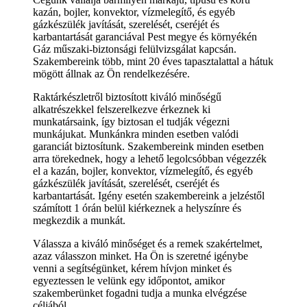
kazán, bojler, konvektor, vízmelegítő, és egyéb
gázkészülék javítását, szerelését, cseréjét és
karbantartását garanciával Pest megye és környékén
Gáz műszaki-biztonsági felülvizsgálat kapcsán.
Szakembereink több, mint 20 éves tapasztalattal a hátuk
mögött állnak az Ön rendelkezésére.
Raktárkészletről biztosított kiváló minőségű
alkatrészekkel felszerelkezve érkeznek ki
munkatársaink, így biztosan el tudják végezni
munkájukat. Munkánkra minden esetben valódi
garanciát biztosítunk. Szakembereink minden esetben
arra törekednek, hogy a lehető legolcsóbban végezzék
el a kazán, bojler, konvektor, vízmelegítő, és egyéb
gázkészülék javítását, szerelését, cseréjét és
karbantartását. Igény esetén szakembereink a jelzéstől
számított 1 órán belül kiérkeznek a helyszínre és
megkezdik a munkát.
Válassza a kiváló minőséget és a remek szakértelmet,
azaz válasszon minket. Ha Ön is szeretné igénybe
venni a segítségünket, kérem hívjon minket és
egyeztessen le velünk egy időpontot, amikor
szakemberünket fogadni tudja a munka elvégzése
céljából.