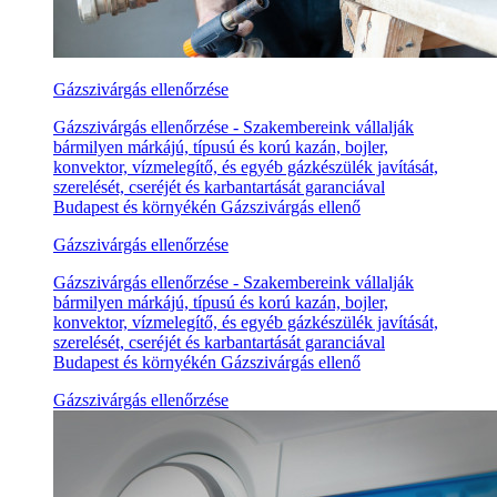
Gázszivárgás ellenőrzése
Gázszivárgás ellenőrzése - Szakembereink vállalják
bármilyen márkájú, típusú és korú kazán, bojler,
konvektor, vízmelegítő, és egyéb gázkészülék javítását,
szerelését, cseréjét és karbantartását garanciával
Budapest és környékén Gázszivárgás ellenő
Gázszivárgás ellenőrzése
Gázszivárgás ellenőrzése - Szakembereink vállalják
bármilyen márkájú, típusú és korú kazán, bojler,
konvektor, vízmelegítő, és egyéb gázkészülék javítását,
szerelését, cseréjét és karbantartását garanciával
Budapest és környékén Gázszivárgás ellenő
Gázszivárgás ellenőrzése