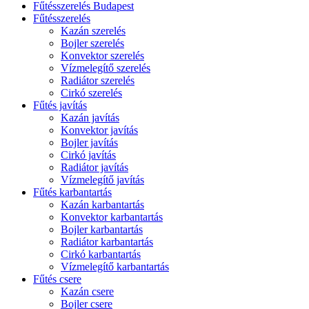
Fűtésszerelés Budapest
Fűtésszerelés
Kazán szerelés
Bojler szerelés
Konvektor szerelés
Vízmelegítő szerelés
Radiátor szerelés
Cirkó szerelés
Fűtés javítás
Kazán javítás
Konvektor javítás
Bojler javítás
Cirkó javítás
Radiátor javítás
Vízmelegítő javítás
Fűtés karbantartás
Kazán karbantartás
Konvektor karbantartás
Bojler karbantartás
Radiátor karbantartás
Cirkó karbantartás
Vízmelegítő karbantartás
Fűtés csere
Kazán csere
Bojler csere