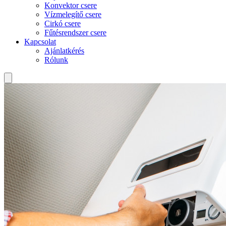
Konvektor csere
Vízmelegítő csere
Cirkó csere
Fűtésrendszer csere
Kapcsolat
Ajánlatkérés
Rólunk