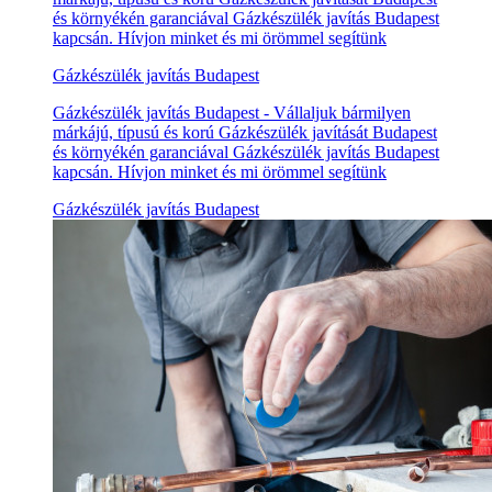
és környékén garanciával Gázkészülék javítás Budapest
kapcsán. Hívjon minket és mi örömmel segítünk
Gázkészülék javítás Budapest
Gázkészülék javítás Budapest - Vállaljuk bármilyen
márkájú, típusú és korú Gázkészülék javítását Budapest
és környékén garanciával Gázkészülék javítás Budapest
kapcsán. Hívjon minket és mi örömmel segítünk
Gázkészülék javítás Budapest