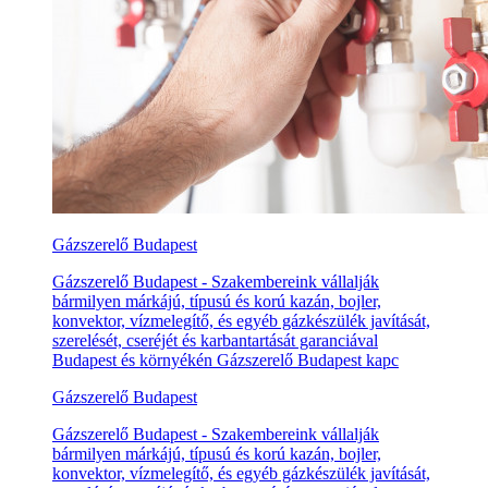
Gázszerelő Budapest
Gázszerelő Budapest - Szakembereink vállalják
bármilyen márkájú, típusú és korú kazán, bojler,
konvektor, vízmelegítő, és egyéb gázkészülék javítását,
szerelését, cseréjét és karbantartását garanciával
Budapest és környékén Gázszerelő Budapest kapc
Gázszerelő Budapest
Gázszerelő Budapest - Szakembereink vállalják
bármilyen márkájú, típusú és korú kazán, bojler,
konvektor, vízmelegítő, és egyéb gázkészülék javítását,