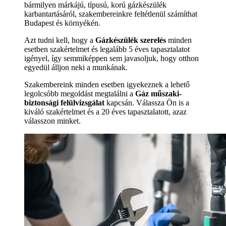
bármilyen márkájú, típusú, korú gázkészülék
karbantartásáról, szakembereinkre feltétlenül számíthat
Budapest és környékén.
Azt tudni kell, hogy a
Gázkészülék szerelés
minden
esetben szakértelmet és legalább 5 éves tapasztalatot
igényel, így semmiképpen sem javasoljuk, hogy otthon
egyedül álljon neki a munkának.
Szakembereink minden esetben igyekeznek a lehető
legolcsóbb megoldást megtalálni a
Gáz műszaki-
biztonsági felülvizsgálat
kapcsán. Válassza Ön is a
kiváló szakértelmet és a 20 éves tapasztalatott, azaz
válasszon minket.