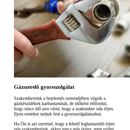
Gázszerelő gyorsszolgálat
Szakembereink a bejelentés sorrendjében végzik a
gázkészülékek karbantartását, de időként előfordul,
hogy nincs idő arra várni, hogy a szakember oda érjen.
Ilyen esetekre tartjuk fent a gyorsszolgálatunkat.
Ha Ön is azt szeretné, hogy a lehető leghamarabb érjen
oda szakemberünk, akkro nincs más dolga, mint szólni