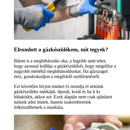
Elromlott a gázkészülékem, mit tegyek?
Bármi is a meghibásodás oka, a legjobb amit tehet,
hogy azonnal leállítja a gázkészülékét, hogy megelőze a
nagyobb mértékű meghibásodásokat. Ha gázszagot
érez, gondoskodjon a megfelelő szellőztetésről.
Ezt követően hívjon minket és mondja el nekünk
gázkészüléke márkáját, típusát, korát és ha ír ki
hibakódot, akkor azt. Ezek alapján nem csak ajánlatot
tudunk adni önnek, hanem szakembereink
felkészülhetnek a munkára.