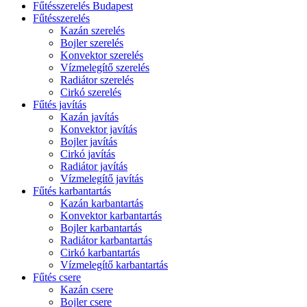
Fűtésszerelés Budapest
Fűtésszerelés
Kazán szerelés
Bojler szerelés
Konvektor szerelés
Vízmelegítő szerelés
Radiátor szerelés
Cirkó szerelés
Fűtés javítás
Kazán javítás
Konvektor javítás
Bojler javítás
Cirkó javítás
Radiátor javítás
Vízmelegítő javítás
Fűtés karbantartás
Kazán karbantartás
Konvektor karbantartás
Bojler karbantartás
Radiátor karbantartás
Cirkó karbantartás
Vízmelegítő karbantartás
Fűtés csere
Kazán csere
Bojler csere