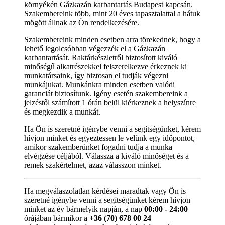
környékén Gázkazán karbantartás Budapest kapcsán.
Szakembereink több, mint 20 éves tapasztalattal a hátuk
mögött állnak az Ön rendelkezésére.
Szakembereink minden esetben arra törekednek, hogy a
lehető legolcsóbban végezzék el a Gázkazán
karbantartását. Raktárkészletről biztosított kiváló
minőségű alkatrészekkel felszerelkezve érkeznek ki
munkatársaink, így biztosan el tudják végezni
munkájukat. Munkánkra minden esetben valódi
garanciát biztosítunk. Igény esetén szakembereink a
jelzéstől számított 1 órán belül kiérkeznek a helyszínre
és megkezdik a munkát.
Ha Ön is szeretné igénybe venni a segítségünket, kérem
hívjon minket és egyeztessen le velünk egy időpontot,
amikor szakemberünket fogadni tudja a munka
elvégzése céljából. Válassza a kiváló minőséget és a
remek szakértelmet, azaz válasszon minket.
Ha megválaszolatlan kérdései maradtak vagy Ön is
szeretné igénybe venni a segítségünket kérem hívjon
minket az év bármelyik napján, a nap
00:00 - 24:00
órájában bármikor a
+36 (70) 678 00 24