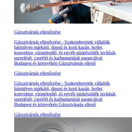
Gázszivárgás ellenőrzése
Gázszivárgás ellenőrzése - Szakembereink vállalják
bármilyen márkájú, típusú és korú kazán, bojler,
konvektor, vízmelegítő, és egyéb gázkészülék javítását,
szerelését, cseréjét és karbantartását garanciával
Budapest és környékén Gázszivárgás ellenő
Gázszivárgás ellenőrzése
Gázszivárgás ellenőrzése - Szakembereink vállalják
bármilyen márkájú, típusú és korú kazán, bojler,
konvektor, vízmelegítő, és egyéb gázkészülék javítását,
szerelését, cseréjét és karbantartását garanciával
Budapest és környékén Gázszivárgás ellenő
Gázszivárgás ellenőrzése