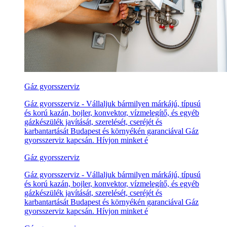
Gáz gyorsszerviz
Gáz gyorsszerviz - Vállaljuk bármilyen márkájú, típusú
és korú kazán, bojler, konvektor, vízmelegítő, és egyéb
gázkészülék javítását, szerelését, cseréjét és
karbantartását Budapest és környékén garanciával Gáz
gyorsszerviz kapcsán. Hívjon minket é
Gáz gyorsszerviz
Gáz gyorsszerviz - Vállaljuk bármilyen márkájú, típusú
és korú kazán, bojler, konvektor, vízmelegítő, és egyéb
gázkészülék javítását, szerelését, cseréjét és
karbantartását Budapest és környékén garanciával Gáz
gyorsszerviz kapcsán. Hívjon minket é