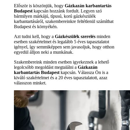
Először is köszönjük, hogy
Gázkazán karbantartás
Budapest
kapcsán hozzánk fordult. Legyen szó
bármilyen márkájú, típusú, korú gázkészülék
karbantartásáról, szakembereinkre feltétlenül számíthat
Budapest és környékén.
Azt tudni kell, hogy a
Gázkészülék szerelés
minden
esetben szakértelmet és legalább 5 éves tapasztalatot
igényel, így semmiképpen sem javasoljuk, hogy otthon
egyedül álljon neki a munkának.
Szakembereink minden esetben igyekeznek a lehető
legolcsóbb megoldást megtalálni a
Gázkazán
karbantartás Budapest
kapcsán. Válassza Ön is a
kiváló szakértelmet és a 20 éves tapasztalatott, azaz
válasszon minket.