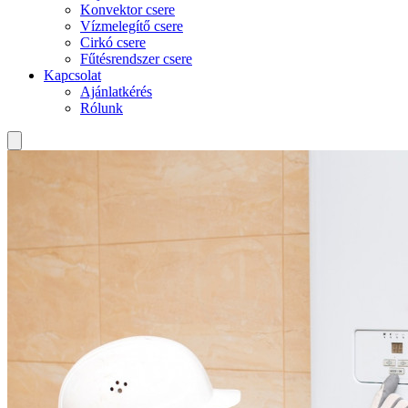
Konvektor csere
Vízmelegítő csere
Cirkó csere
Fűtésrendszer csere
Kapcsolat
Ajánlatkérés
Rólunk