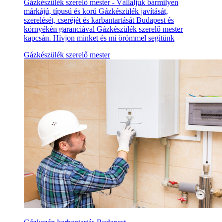
Gázkészülék szerelő mester - Vállaljuk bármilyen
márkájú, típusú és korú Gázkészülék javítását,
szerelését, cseréjét és karbantartását Budapest és
környékén garanciával Gázkészülék szerelő mester
kapcsán. Hívjon minket és mi örömmel segítünk
Gázkészülék szerelő mester