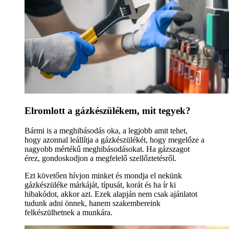
Elromlott a gázkészülékem, mit tegyek?
Bármi is a meghibásodás oka, a legjobb amit tehet,
hogy azonnal leállítja a gázkészülékét, hogy megelőze a
nagyobb mértékű meghibásodásokat. Ha gázszagot
érez, gondoskodjon a megfelelő szellőztetésről.
Ezt követően hívjon minket és mondja el nekünk
gázkészüléke márkáját, típusát, korát és ha ír ki
hibakódot, akkor azt. Ezek alapján nem csak ajánlatot
tudunk adni önnek, hanem szakembereink
felkészülhetnek a munkára.