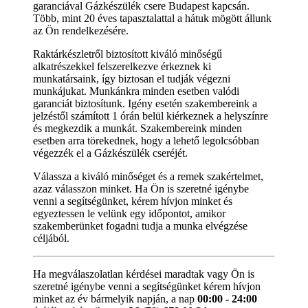
garanciával Gázkészülék csere Budapest kapcsán.
Több, mint 20 éves tapasztalattal a hátuk mögött állunk
az Ön rendelkezésére.
Raktárkészletről biztosított kiváló minőségű
alkatrészekkel felszerelkezve érkeznek ki
munkatársaink, így biztosan el tudják végezni
munkájukat. Munkánkra minden esetben valódi
garanciát biztosítunk. Igény esetén szakembereink a
jelzéstől számított 1 órán belül kiérkeznek a helyszínre
és megkezdik a munkát. Szakembereink minden
esetben arra törekednek, hogy a lehető legolcsóbban
végezzék el a Gázkészülék cseréjét.
Válassza a kiváló minőséget és a remek szakértelmet,
azaz válasszon minket. Ha Ön is szeretné igénybe
venni a segítségünket, kérem hívjon minket és
egyeztessen le velünk egy időpontot, amikor
szakemberünket fogadni tudja a munka elvégzése
céljából.
Ha megválaszolatlan kérdései maradtak vagy Ön is
szeretné igénybe venni a segítségünket kérem hívjon
minket az év bármelyik napján, a nap
00:00 - 24:00