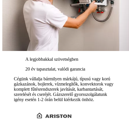
A legjobbakkal szövetségben
20 év tapasztalat, valódi garancia
Cégünk vállalja bármilyen márkájú, típusú vagy korú
gázkazánok, bojlerek, vízmelegítők, konvektorok vagy
komplett fűtésrendszerek javítását, karbantartását,
szerelését és cseréjét. Gázszerelő gyorsszolgálatunk
igény esetén 1-2 órán belül kiérkezik önhöz.