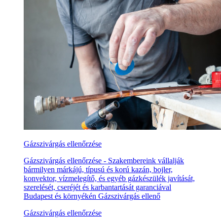
Gázszivárgás ellenőrzése
Gázszivárgás ellenőrzése - Szakembereink vállalják
bármilyen márkájú, típusú és korú kazán, bojler,
konvektor, vízmelegítő, és egyéb gázkészülék javítását,
szerelését, cseréjét és karbantartását garanciával
Budapest és környékén Gázszivárgás ellenő
Gázszivárgás ellenőrzése