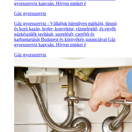
gyorsszerviz kapcsán. Hívjon minket é
Gáz gyorsszerviz
Gáz gyorsszerviz - Vállaljuk bármilyen márkájú, típusú
és korú kazán, bojler, konvektor, vízmelegítő, és egyéb
gázkészülék javítását, szerelését, cseréjét és
karbantartását Budapest és környékén garanciával Gáz
gyorsszerviz kapcsán. Hívjon minket é
Gáz gyorsszerviz