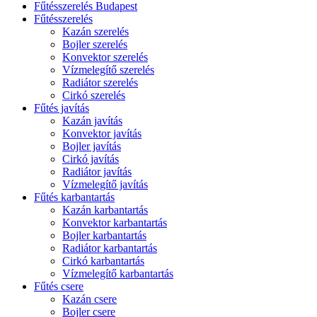
Fűtésszerelés Budapest
Fűtésszerelés
Kazán szerelés
Bojler szerelés
Konvektor szerelés
Vízmelegítő szerelés
Radiátor szerelés
Cirkó szerelés
Fűtés javítás
Kazán javítás
Konvektor javítás
Bojler javítás
Cirkó javítás
Radiátor javítás
Vízmelegítő javítás
Fűtés karbantartás
Kazán karbantartás
Konvektor karbantartás
Bojler karbantartás
Radiátor karbantartás
Cirkó karbantartás
Vízmelegítő karbantartás
Fűtés csere
Kazán csere
Bojler csere