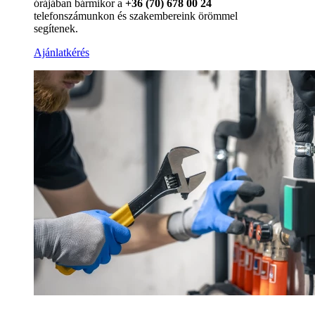
órájában bármikor a
+36 (70) 678 00 24
telefonszámunkon és szakembereink örömmel
segítenek.
Ajánlatkérés