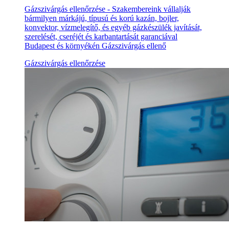
Gázszivárgás ellenőrzése - Szakembereink vállalják
bármilyen márkájú, típusú és korú kazán, bojler,
konvektor, vízmelegítő, és egyéb gázkészülék javítását,
szerelését, cseréjét és karbantartását garanciával
Budapest és környékén Gázszivárgás ellenő
Gázszivárgás ellenőrzése