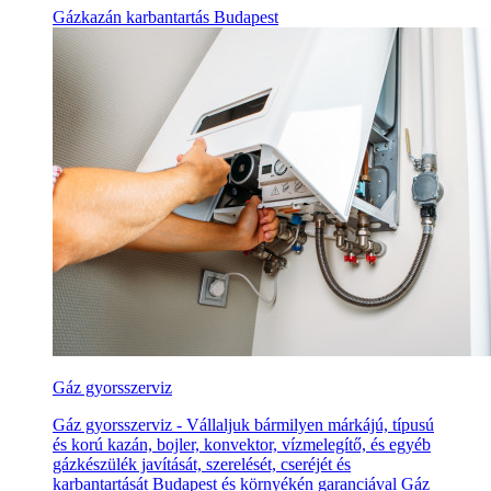
Gázkazán karbantartás Budapest
Gáz gyorsszerviz
Gáz gyorsszerviz - Vállaljuk bármilyen márkájú, típusú
és korú kazán, bojler, konvektor, vízmelegítő, és egyéb
gázkészülék javítását, szerelését, cseréjét és
karbantartását Budapest és környékén garanciával Gáz