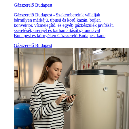
Gázszerelő Budapest
Gázszerelő Budapest - Szakembereink vállalják
bármilyen márkájú, típusú és korú kazán, bojler,
konvektor, vízmelegítő, és egyéb gázkészülék javítását,
szerelését, cseréjét és karbantartását garanciával
Budapest és környékén Gázszerelő Budapest kapc
Gázszerelő Budapest