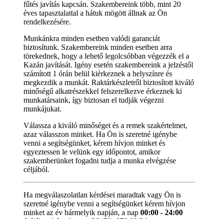
fűtés javítás kapcsán. Szakembereink több, mint 20
éves tapasztalattal a hátuk mögött állnak az Ön
rendelkezésére.
Munkánkra minden esetben valódi garanciát
biztosítunk. Szakembereink minden esetben arra
törekednek, hogy a lehető legolcsóbban végezzék el a
Kazán javítását. Igény esetén szakembereink a jelzéstől
számított 1 órán belül kiérkeznek a helyszínre és
megkezdik a munkát. Raktárkészletről biztosított kiváló
minőségű alkatrészekkel felszerelkezve érkeznek ki
munkatársaink, így biztosan el tudják végezni
munkájukat.
Válassza a kiváló minőséget és a remek szakértelmet,
azaz válasszon minket. Ha Ön is szeretné igénybe
venni a segítségünket, kérem hívjon minket és
egyeztessen le velünk egy időpontot, amikor
szakemberünket fogadni tudja a munka elvégzése
céljából.
Ha megválaszolatlan kérdései maradtak vagy Ön is
szeretné igénybe venni a segítségünket kérem hívjon
minket az év bármelyik napján, a nap
00:00 - 24:00