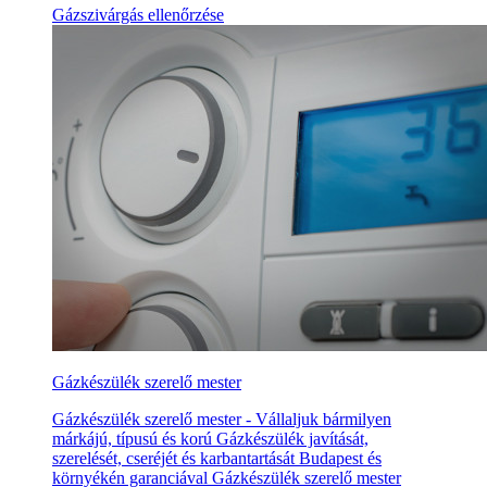
Gázszivárgás ellenőrzése
Gázkészülék szerelő mester
Gázkészülék szerelő mester - Vállaljuk bármilyen
márkájú, típusú és korú Gázkészülék javítását,
szerelését, cseréjét és karbantartását Budapest és
környékén garanciával Gázkészülék szerelő mester