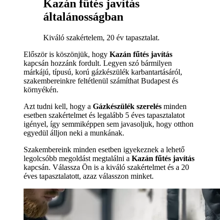
Kazán fűtés javítás
általánosságban
Kiváló szakértelem, 20 év tapasztalat.
Először is köszönjük, hogy
Kazán fűtés javítás
kapcsán hozzánk fordult. Legyen szó bármilyen
márkájú, típusú, korú gázkészülék karbantartásáról,
szakembereinkre feltétlenül számíthat Budapest és
környékén.
Azt tudni kell, hogy a
Gázkészülék szerelés
minden
esetben szakértelmet és legalább 5 éves tapasztalatot
igényel, így semmiképpen sem javasoljuk, hogy otthon
egyedül álljon neki a munkának.
Szakembereink minden esetben igyekeznek a lehető
legolcsóbb megoldást megtalálni a
Kazán fűtés javítás
kapcsán. Válassza Ön is a kiváló szakértelmet és a 20
éves tapasztalatott, azaz válasszon minket.