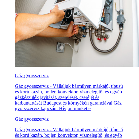
Gáz gyorsszerviz
Gáz gyorsszerviz - Vállaljuk bármilyen márkájú, típusú
és korú kazán, bojler, konvektor, vízmelegítő, és egyéb
gázkészülék javítását, szerelését, cseréjét és
karbantartását Budapest és környékén garanciával Gáz
gyorsszerviz kapcsán. Hívjon minket é
Gáz gyorsszerviz
Gáz gyorsszerviz - Vállaljuk bármilyen márkájú, típusú
és korú kazán, bojler, konvektor, vízmelegítő, és egyéb