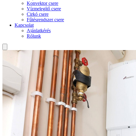
Konvektor csere
Vízmelegítő csere
Cirkó csere
Fűtésrendszer csere
Kapcsolat
Ajánlatkérés
Rólunk