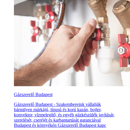
Gázszerelő Budapest
Gázszerelő Budapest - Szakembereink vállalják
bármilyen márkájú, típusú és korú kazán, bojler,
konvektor, vízmelegítő, és egyéb gázkészülék javítását,
szerelését, cseréjét és karbantartását garanciával
Budapest és környékén Gázszerelő Budapest kapc