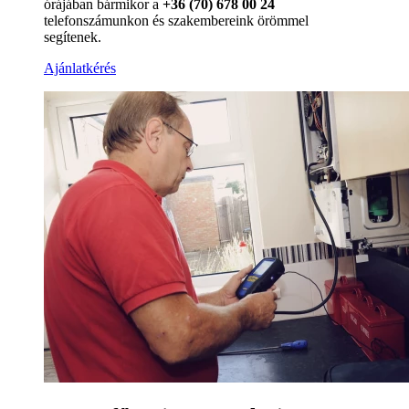
órájában bármikor a
+36 (70) 678 00 24
telefonszámunkon és szakembereink örömmel
segítenek.
Ajánlatkérés