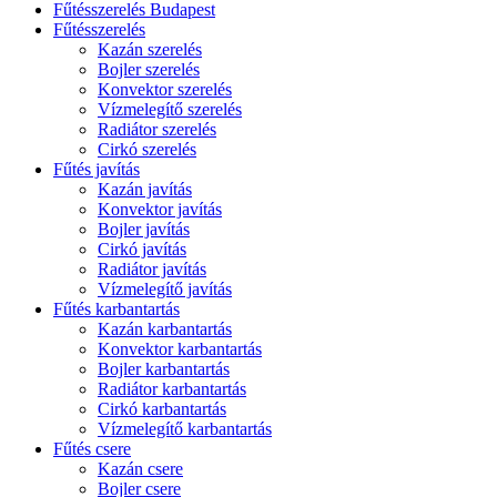
Fűtésszerelés Budapest
Fűtésszerelés
Kazán szerelés
Bojler szerelés
Konvektor szerelés
Vízmelegítő szerelés
Radiátor szerelés
Cirkó szerelés
Fűtés javítás
Kazán javítás
Konvektor javítás
Bojler javítás
Cirkó javítás
Radiátor javítás
Vízmelegítő javítás
Fűtés karbantartás
Kazán karbantartás
Konvektor karbantartás
Bojler karbantartás
Radiátor karbantartás
Cirkó karbantartás
Vízmelegítő karbantartás
Fűtés csere
Kazán csere
Bojler csere