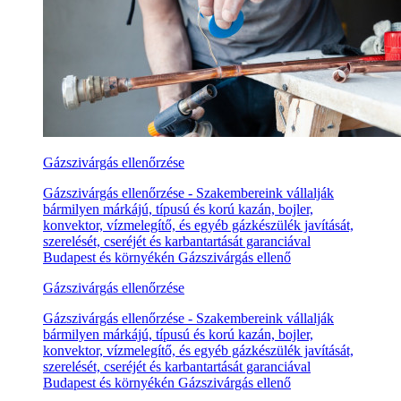
Gázszivárgás ellenőrzése
Gázszivárgás ellenőrzése - Szakembereink vállalják
bármilyen márkájú, típusú és korú kazán, bojler,
konvektor, vízmelegítő, és egyéb gázkészülék javítását,
szerelését, cseréjét és karbantartását garanciával
Budapest és környékén Gázszivárgás ellenő
Gázszivárgás ellenőrzése
Gázszivárgás ellenőrzése - Szakembereink vállalják
bármilyen márkájú, típusú és korú kazán, bojler,
konvektor, vízmelegítő, és egyéb gázkészülék javítását,
szerelését, cseréjét és karbantartását garanciával
Budapest és környékén Gázszivárgás ellenő