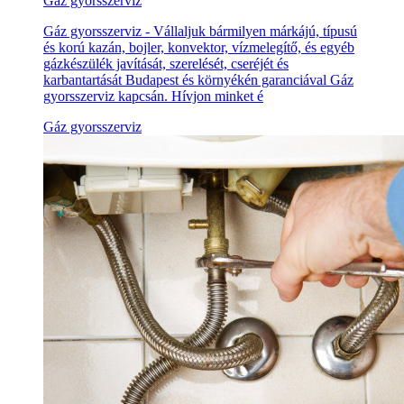
Gáz gyorsszerviz
Gáz gyorsszerviz - Vállaljuk bármilyen márkájú, típusú
és korú kazán, bojler, konvektor, vízmelegítő, és egyéb
gázkészülék javítását, szerelését, cseréjét és
karbantartását Budapest és környékén garanciával Gáz
gyorsszerviz kapcsán. Hívjon minket é
Gáz gyorsszerviz