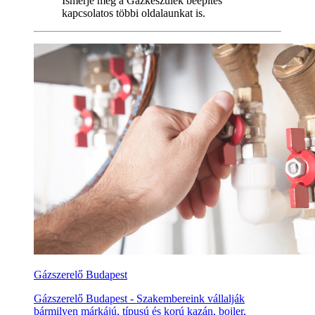
Ismerje meg a Gázkészülék beépítés
kapcsolatos többi oldalaunkat is.
Gázszerelő Budapest
Gázszerelő Budapest - Szakembereink vállalják
bármilyen márkájú, típusú és korú kazán, bojler,