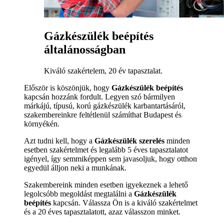
Gázkészülék beépítés
általánosságban
Kiváló szakértelem, 20 év tapasztalat.
Először is köszönjük, hogy
Gázkészülék beépítés
kapcsán hozzánk fordult. Legyen szó bármilyen
márkájú, típusú, korú gázkészülék karbantartásáról,
szakembereinkre feltétlenül számíthat Budapest és
környékén.
Azt tudni kell, hogy a
Gázkészülék szerelés
minden
esetben szakértelmet és legalább 5 éves tapasztalatot
igényel, így semmiképpen sem javasoljuk, hogy otthon
egyedül álljon neki a munkának.
Szakembereink minden esetben igyekeznek a lehető
legolcsóbb megoldást megtalálni a
Gázkészülék
beépítés
kapcsán. Válassza Ön is a kiváló szakértelmet
és a 20 éves tapasztalatott, azaz válasszon minket.