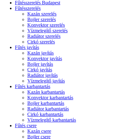
Fűtésszerelés Budapest
Fűtésszerelés
Kazán szerelés
Bojler szerelés
Konvektor szerelés
Vízmelegítő szerelés
Radiátor szerelés
Cirkó szerelés
Fűtés javítás
Kazán javítás
Konvektor javítás
Bojler javítás
Cirkó javítás
Radiátor javítás
Vízmelegítő javítás
Fűtés karbantartás
Kazán karbantartás
Konvektor karbantartás
Bojler karbantartás
Radiátor karbantartás
Cirkó karbantartás
Vízmelegítő karbantartás
Fűtés csere
Kazán csere
Bojler csere