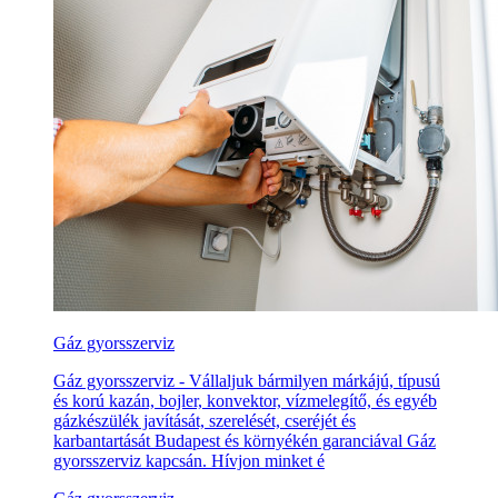
Gáz gyorsszerviz
Gáz gyorsszerviz - Vállaljuk bármilyen márkájú, típusú
és korú kazán, bojler, konvektor, vízmelegítő, és egyéb
gázkészülék javítását, szerelését, cseréjét és
karbantartását Budapest és környékén garanciával Gáz
gyorsszerviz kapcsán. Hívjon minket é