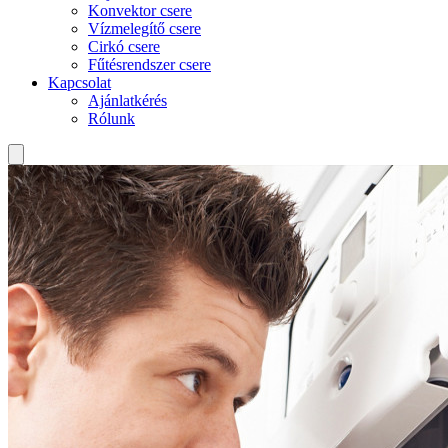
Konvektor csere
Vízmelegítő csere
Cirkó csere
Fűtésrendszer csere
Kapcsolat
Ajánlatkérés
Rólunk