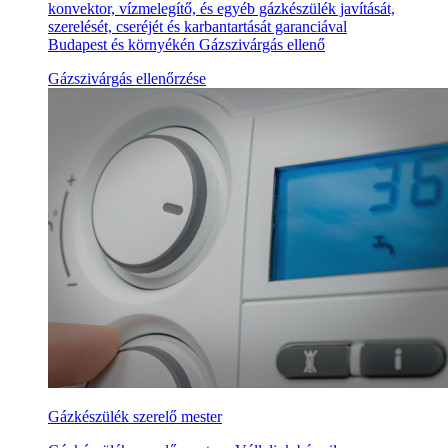
konvektor, vízmelegítő, és egyéb gázkészülék javítását,
szerelését, cseréjét és karbantartását garanciával
Budapest és környékén Gázszivárgás ellenő
Gázszivárgás ellenőrzése
Gázkészülék szerelő mester