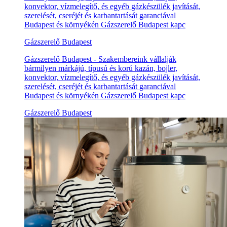
konvektor, vízmelegítő, és egyéb gázkészülék javítását,
szerelését, cseréjét és karbantartását garanciával
Budapest és környékén Gázszerelő Budapest kapc
Gázszerelő Budapest
Gázszerelő Budapest - Szakembereink vállalják
bármilyen márkájú, típusú és korú kazán, bojler,
konvektor, vízmelegítő, és egyéb gázkészülék javítását,
szerelését, cseréjét és karbantartását garanciával
Budapest és környékén Gázszerelő Budapest kapc
Gázszerelő Budapest