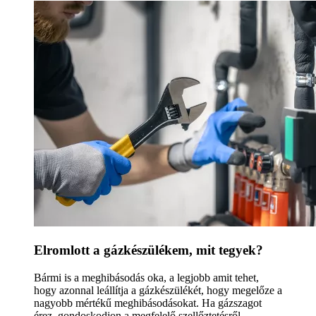
Elromlott a gázkészülékem, mit tegyek?
Bármi is a meghibásodás oka, a legjobb amit tehet,
hogy azonnal leállítja a gázkészülékét, hogy megelőze a
nagyobb mértékű meghibásodásokat. Ha gázszagot
érez, gondoskodjon a megfelelő szellőztetésről.