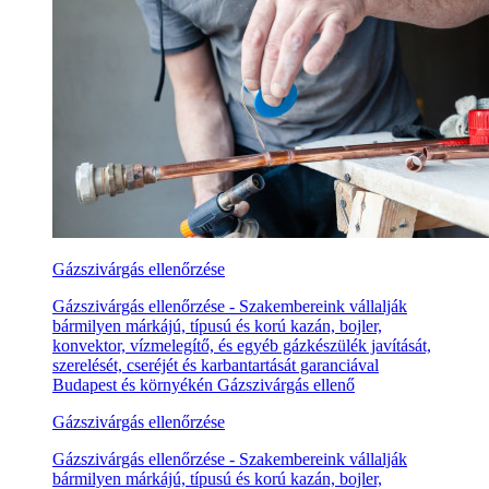
Gázszivárgás ellenőrzése
Gázszivárgás ellenőrzése - Szakembereink vállalják
bármilyen márkájú, típusú és korú kazán, bojler,
konvektor, vízmelegítő, és egyéb gázkészülék javítását,
szerelését, cseréjét és karbantartását garanciával
Budapest és környékén Gázszivárgás ellenő
Gázszivárgás ellenőrzése
Gázszivárgás ellenőrzése - Szakembereink vállalják
bármilyen márkájú, típusú és korú kazán, bojler,