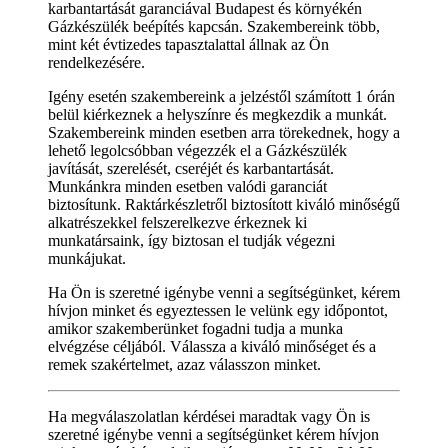
karbantartását garanciával Budapest és környékén
Gázkészülék beépítés kapcsán. Szakembereink több,
mint két évtizedes tapasztalattal állnak az Ön
rendelkezésére.
Igény esetén szakembereink a jelzéstől számított 1 órán
belül kiérkeznek a helyszínre és megkezdik a munkát.
Szakembereink minden esetben arra törekednek, hogy a
lehető legolcsóbban végezzék el a Gázkészülék
javítását, szerelését, cseréjét és karbantartását.
Munkánkra minden esetben valódi garanciát
biztosítunk. Raktárkészletről biztosított kiváló minőségű
alkatrészekkel felszerelkezve érkeznek ki
munkatársaink, így biztosan el tudják végezni
munkájukat.
Ha Ön is szeretné igénybe venni a segítségünket, kérem
hívjon minket és egyeztessen le velünk egy időpontot,
amikor szakemberünket fogadni tudja a munka
elvégzése céljából. Válassza a kiváló minőséget és a
remek szakértelmet, azaz válasszon minket.
Ha megválaszolatlan kérdései maradtak vagy Ön is
szeretné igénybe venni a segítségünket kérem hívjon