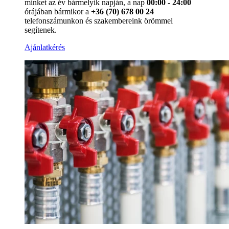
minket az év bármelyik napján, a nap
00:00 - 24:00
órájában bármikor a
+36 (70) 678 00 24
telefonszámunkon és szakembereink örömmel
segítenek.
Ajánlatkérés