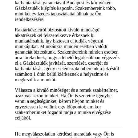
karbantartását garanciával Budapest és környékén
Gázkészülék kiépítés kapcsán. Szakembereink több,
mint két évtizedes tapasztalattal állnak az Ön
rendelkezésére.
Raktárkészletről biztosított kiváló minőségű
alkatrészekkel felszerelkezve érkeznek ki
munkatársaink, így biztosan el tudják végezni
munkájukat. Munkánkra minden esetben valódi
garanciát biztosítunk. Szakembereink minden esetben
arra törekednek, hogy a lehető legolcsóbban végezzék
el a Gázkészülék javítását, szerelését, cseréjét és
karbantartását. Igény esetén szakembereink a jelzéstől
számított 1 órán belül kiérkeznek a helyszínre és
megkezdik a munkát.
Válassza a kiváló minőséget és a remek szakértelmet,
azaz válasszon minket. Ha Ön is szeretné igénybe
venni a segítségünket, kérem hívjon minket és
egyeztessen le velünk egy időpontot, amikor
szakemberünket fogadni tudja a munka elvégzése
céljából.
Ha megválaszolatlan kérdései maradtak vagy Ön is