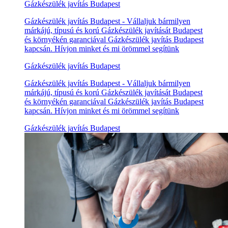
Gázkészülék javítás Budapest
Gázkészülék javítás Budapest - Vállaljuk bármilyen
márkájú, típusú és korú Gázkészülék javítását Budapest
és környékén garanciával Gázkészülék javítás Budapest
kapcsán. Hívjon minket és mi örömmel segítünk
Gázkészülék javítás Budapest
Gázkészülék javítás Budapest - Vállaljuk bármilyen
márkájú, típusú és korú Gázkészülék javítását Budapest
és környékén garanciával Gázkészülék javítás Budapest
kapcsán. Hívjon minket és mi örömmel segítünk
Gázkészülék javítás Budapest