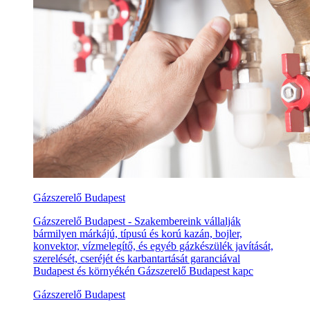
Gázszerelő Budapest
Gázszerelő Budapest - Szakembereink vállalják
bármilyen márkájú, típusú és korú kazán, bojler,
konvektor, vízmelegítő, és egyéb gázkészülék javítását,
szerelését, cseréjét és karbantartását garanciával
Budapest és környékén Gázszerelő Budapest kapc
Gázszerelő Budapest