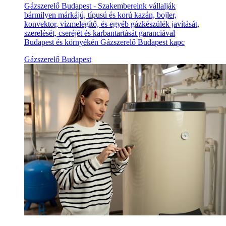
Gázszerelő Budapest - Szakembereink vállalják
bármilyen márkájú, típusú és korú kazán, bojler,
konvektor, vízmelegítő, és egyéb gázkészülék javítását,
szerelését, cseréjét és karbantartását garanciával
Budapest és környékén Gázszerelő Budapest kapc
Gázszerelő Budapest