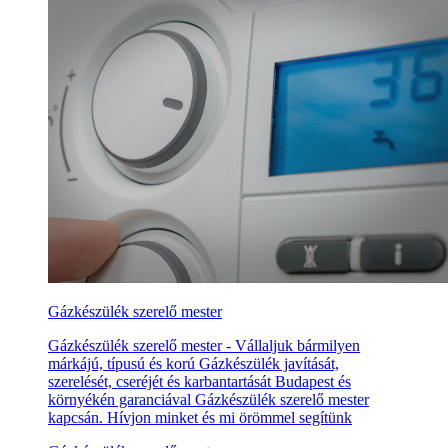
Gázkészülék szerelő mester
Gázkészülék szerelő mester - Vállaljuk bármilyen
márkájú, típusú és korú Gázkészülék javítását,
szerelését, cseréjét és karbantartását Budapest és
környékén garanciával Gázkészülék szerelő mester
kapcsán. Hívjon minket és mi örömmel segítünk