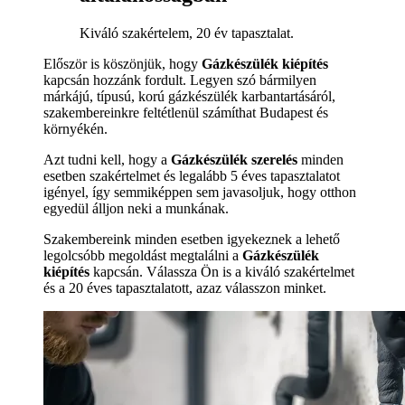
Kiváló szakértelem, 20 év tapasztalat.
Először is köszönjük, hogy
Gázkészülék kiépítés
kapcsán hozzánk fordult. Legyen szó bármilyen
márkájú, típusú, korú gázkészülék karbantartásáról,
szakembereinkre feltétlenül számíthat Budapest és
környékén.
Azt tudni kell, hogy a
Gázkészülék szerelés
minden
esetben szakértelmet és legalább 5 éves tapasztalatot
igényel, így semmiképpen sem javasoljuk, hogy otthon
egyedül álljon neki a munkának.
Szakembereink minden esetben igyekeznek a lehető
legolcsóbb megoldást megtalálni a
Gázkészülék
kiépítés
kapcsán. Válassza Ön is a kiváló szakértelmet
és a 20 éves tapasztalatott, azaz válasszon minket.