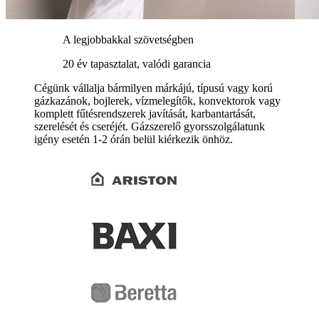
A legjobbakkal szövetségben
20 év tapasztalat, valódi garancia
Cégünk vállalja bármilyen márkájú, típusú vagy korú
gázkazánok, bojlerek, vízmelegítők, konvektorok vagy
komplett fűtésrendszerek javítását, karbantartását,
szerelését és cseréjét. Gázszerelő gyorsszolgálatunk
igény esetén 1-2 órán belül kiérkezik önhöz.