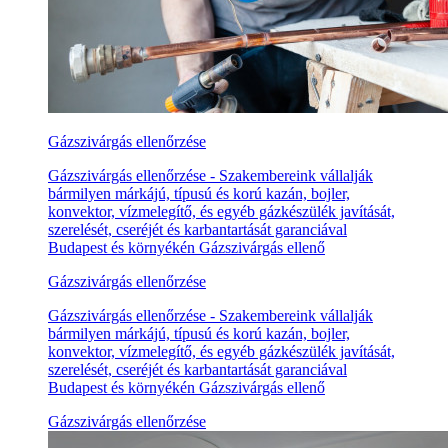
Gázszivárgás ellenőrzése
Gázszivárgás ellenőrzése - Szakembereink vállalják
bármilyen márkájú, típusú és korú kazán, bojler,
konvektor, vízmelegítő, és egyéb gázkészülék javítását,
szerelését, cseréjét és karbantartását garanciával
Budapest és környékén Gázszivárgás ellenő
Gázszivárgás ellenőrzése
Gázszivárgás ellenőrzése - Szakembereink vállalják
bármilyen márkájú, típusú és korú kazán, bojler,
konvektor, vízmelegítő, és egyéb gázkészülék javítását,
szerelését, cseréjét és karbantartását garanciával
Budapest és környékén Gázszivárgás ellenő
Gázszivárgás ellenőrzése