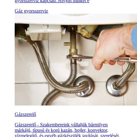
gyorsszerviz kapcsán. Hívjon minket é
Gáz gyorsszerviz
Gázszerelő
Gázszerelő - Szakembereink vállalják bármilyen
márkájú, típusú és korú kazán, bojler, konvektor,
vízmelegítő, és egyéb gázkészülék javítását, szerelését,