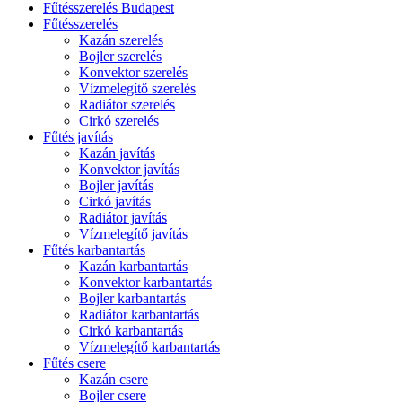
Fűtésszerelés Budapest
Fűtésszerelés
Kazán szerelés
Bojler szerelés
Konvektor szerelés
Vízmelegítő szerelés
Radiátor szerelés
Cirkó szerelés
Fűtés javítás
Kazán javítás
Konvektor javítás
Bojler javítás
Cirkó javítás
Radiátor javítás
Vízmelegítő javítás
Fűtés karbantartás
Kazán karbantartás
Konvektor karbantartás
Bojler karbantartás
Radiátor karbantartás
Cirkó karbantartás
Vízmelegítő karbantartás
Fűtés csere
Kazán csere
Bojler csere